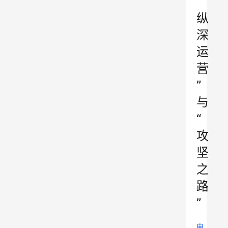
“
纵
深
运
营
”
与
“
攻
坚
之
路
”
电