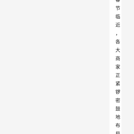
节
临
近
，
各
大
商
家
正
紧
锣
密
鼓
地
布
局