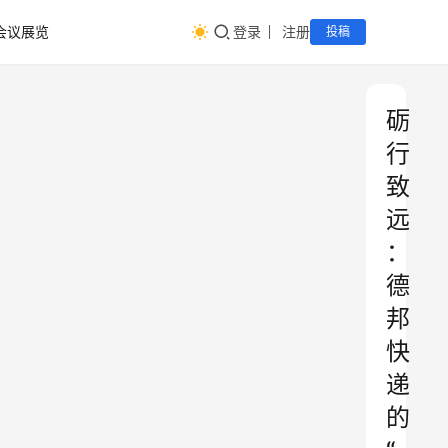
会议展览
登录
注册
投稿
砺
行
致
远
：
德
邦
快
递
的