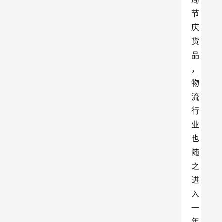
节
庆
货
品
，
物
流
行
业
也
随
之
进
入
一
年