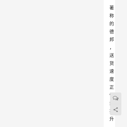
著
称
的
德
邦
，
送
货
速
度
正
悄
然
提
升
。