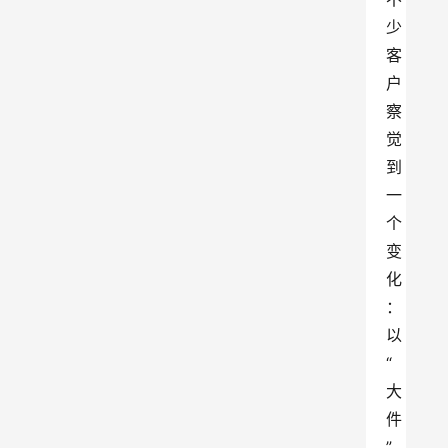
少
客
户
察
觉
到
一
个
变
化
：
以
“
大
件
”