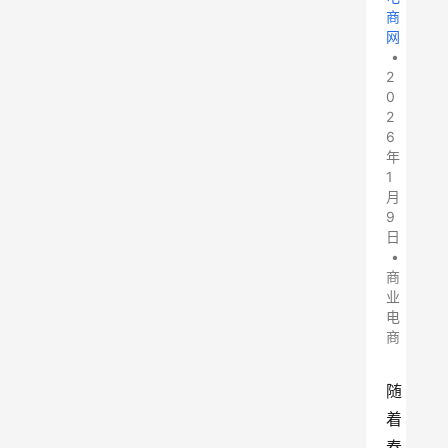
商
网
•
2
0
2
6
年
1
月
9
日
•
商
业
电
商
随
着
春