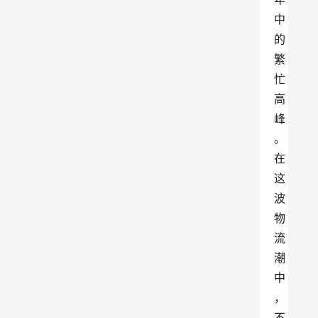
中
的
繁
忙
高
峰
。
在
这
波
物
流
潮
中
，
不