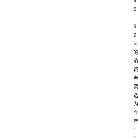
4
5
.
8
9
%
“