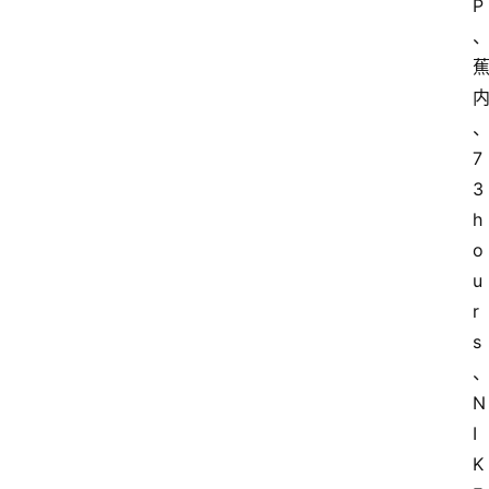
P
7
3
h
o
u
r
s
N
I
K