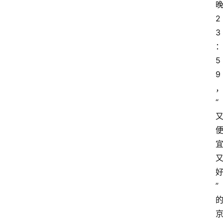
2
3
5
9
“
”