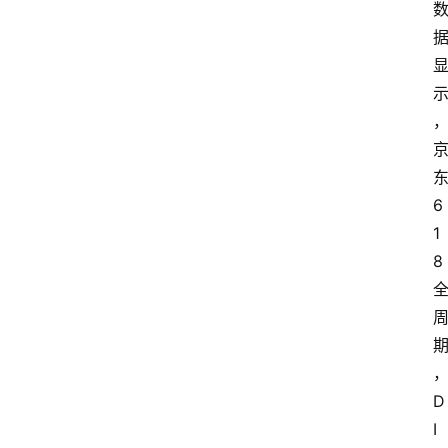
6
1
8
D
I