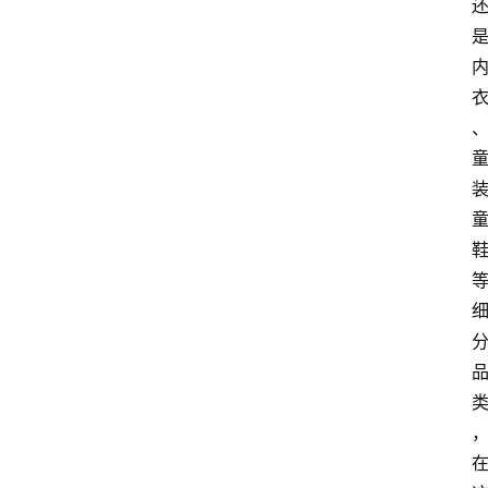
会
议
展
览