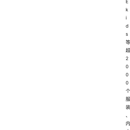
E 
k
i
d
s
2
0
0
0