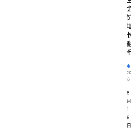
电
2
商
6
1
8