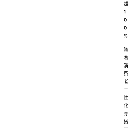
首
页
1
0
快
0
讯
%
头
条
电
商
产
业
电
商
领
域