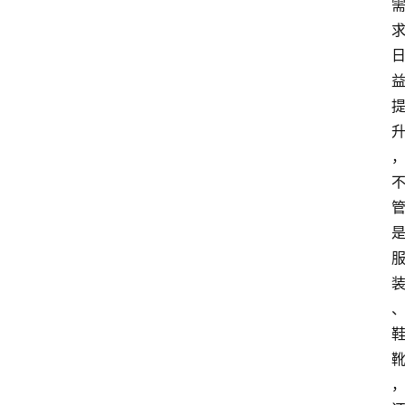
电
商
电
登录
注册
商
服
务
跨
境
电
商
电
商
专
栏