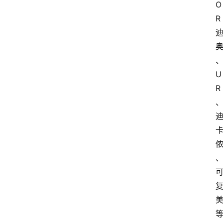
O
R
U
R