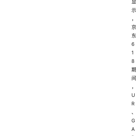
6
1
8
U
R
G
A