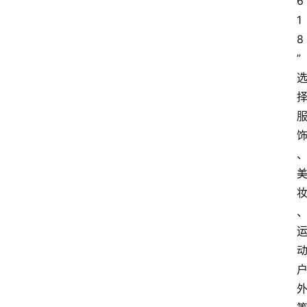
6
1
8
”