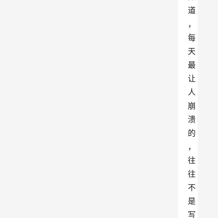
道
，
每
天
最
让
人
崩
溃
的
，
往
往
不
是
写