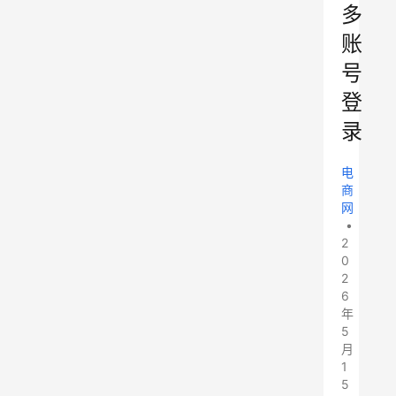
多
账
号
登
录
电
商
网
•
2
0
2
6
年
5
月
1
5