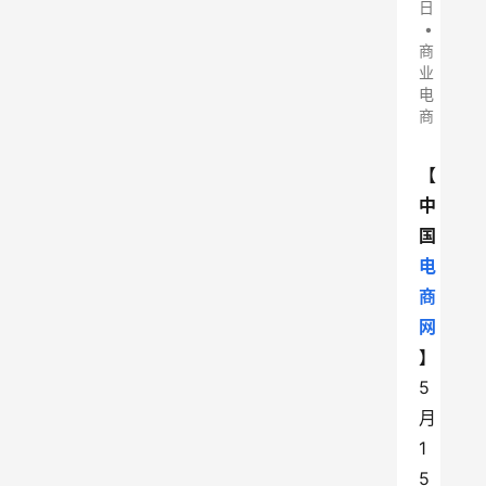
日
•
商
业
电
商
【
中
国
电
商
网
】
5
月
1
5