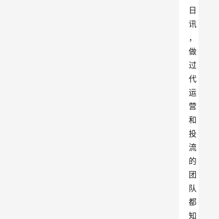
日
讯
，
做
过
代
运
营
和
投
流
的
团
队
都
知