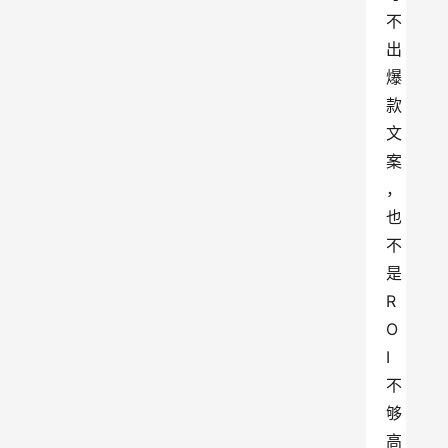
不
出
爆
款
文
案
，
也
不
是
R
O
I
不
够
高