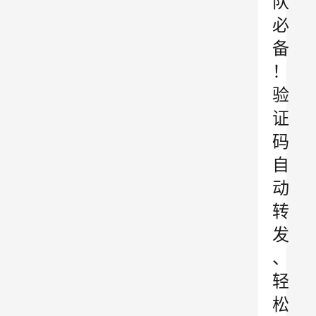
队
必
备
！
验
证
码
自
动
转
发
、
轻
松