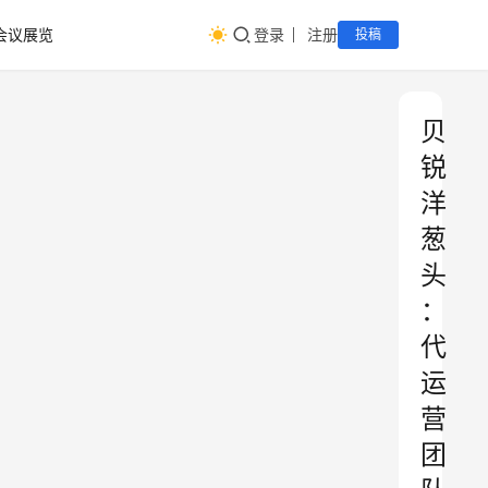
会议展览
登录
注册
投稿
贝
锐
洋
葱
头
：
代
运
营
团