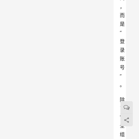
，
而
是
“
登
录
账
号
”
。
除
了
“
全
组