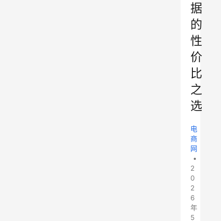
据
的
性
价
比
之
选
电
商
网
•
2
0
2
6
年
5