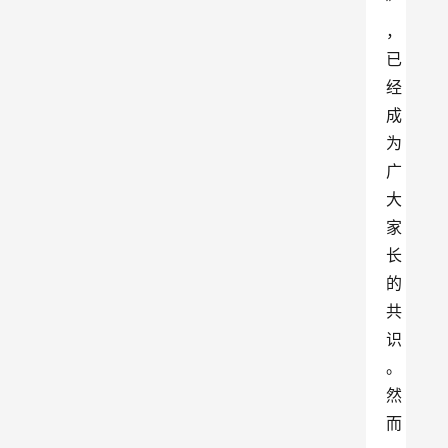
”
，
已
经
成
为
广
大
家
长
的
共
识
。
然
而