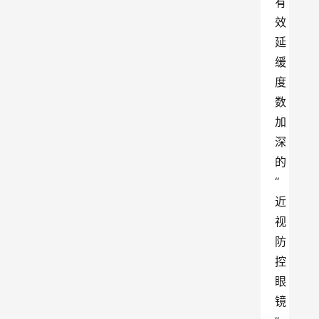
有
效
延
缓
度
数
加
深
的
“
近
视
防
控
眼
镜