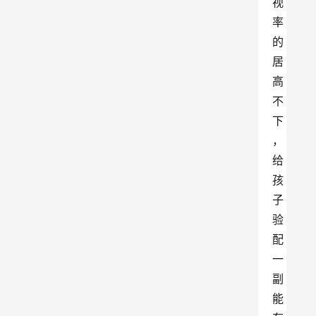
视
率
的
居
高
不
下
，
给
孩
子
验
配
一
副
能