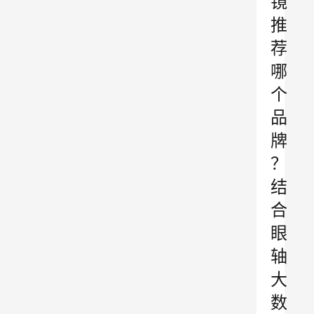
镜
推
荐
哪
个
品
牌
？
结
合
眼
轴
大
数