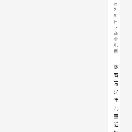
月
2
8
日
•
商
业
电
商
随
着
青
少
年
儿
童
近