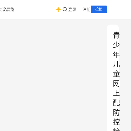
会议展览
登录
注册
投稿
青
少
年
儿
童
网
上
配
防
控