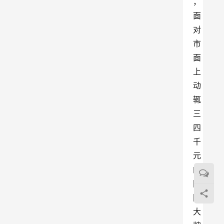
，
面
对
市
面
上
动
辄
三
四
千
元
的
国
际
大