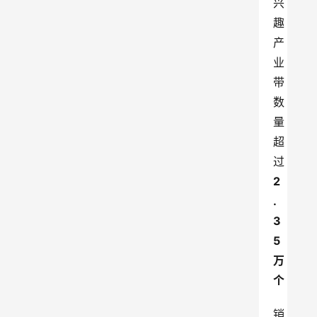
兴
趣
产
业
带
数
量
超
过
2
.
3
5
万
个
销