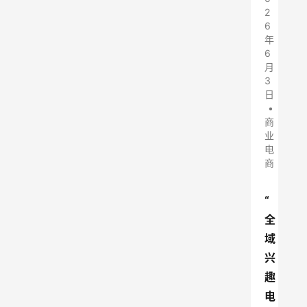
2
6
年
6
月
3
日
•
商
业
电
商
“
全
域
兴
趣
电