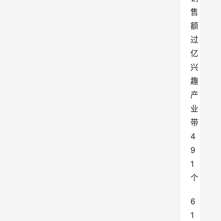
售
额
过
亿
兴
趣
产
业
带
4
9
1
个
6
1