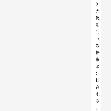
8
大
促
期
间
（
数
据
来
源
：
抖
音
电
商
，