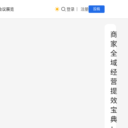
会议展览
登录
注册
投稿
商
家
全
域
经
营
提
效
宝
典