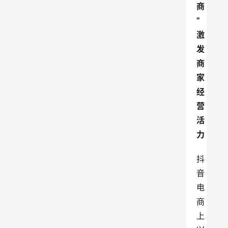
商
”
激
发
商
家
经
营
活
力
抖
音
电
商
上