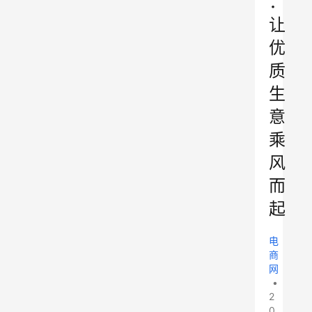
：
让
优
质
生
意
乘
风
而
起
电
商
网
•
2
0