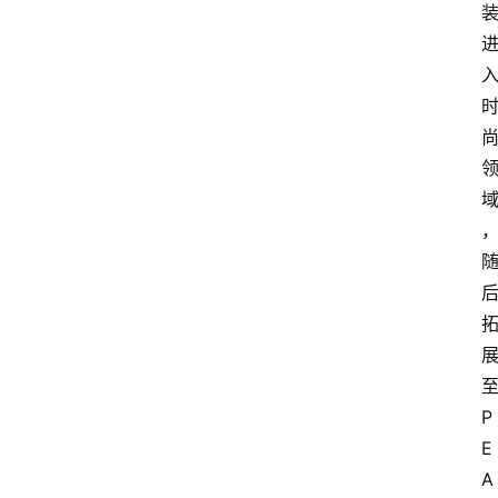
P
E
A