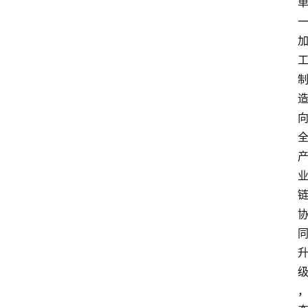
电
商
电
登录
注册
商
服
务
跨
境
电
商
电
商
专
栏