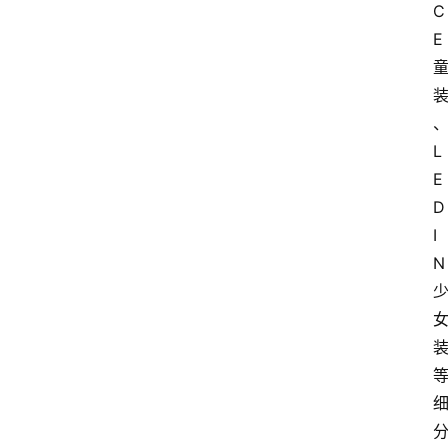
C
E
L
E
D
I
N