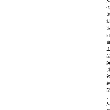
首
页
快
讯
头
条
电
商
产
业
电
商
领
域