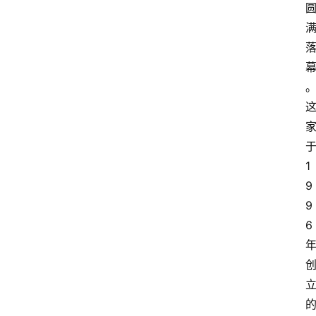
1
9
9
6