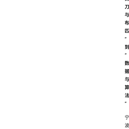
”
“
”