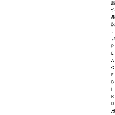
P
E
A
C
E
B
I
R
D