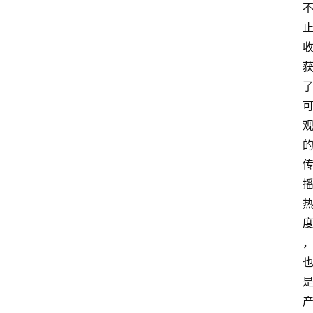
电
商
电
登录
注册
商
服
务
跨
境
电
商
电
商
专
栏