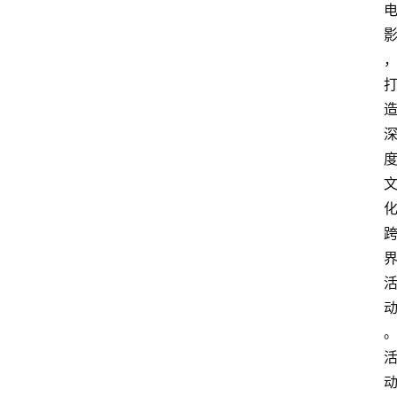
首
页
快
讯
头
条
电
商
产
业
电
商
领
域