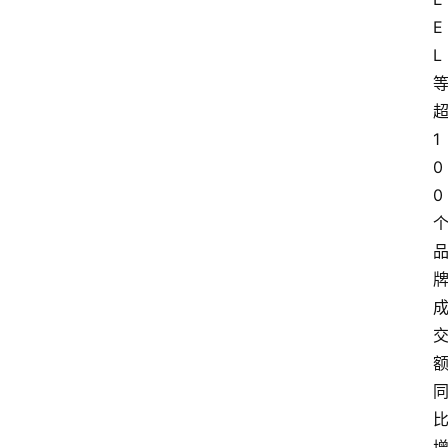
E
L
1
0
0