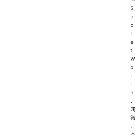
S
e
c
r
e
t
W
o
r
l
d