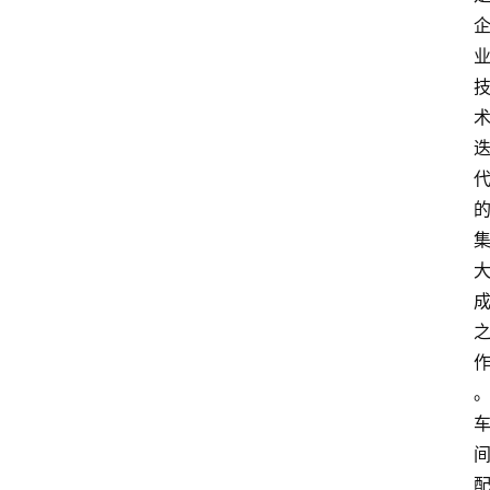
首
页
快
讯
头
条
电
商
产
业
电
商
领
域