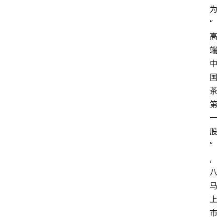
“
”
,