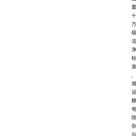
电
商
电
登录
注册
商
服
务
跨
境
,
电
商
电
商
专
栏