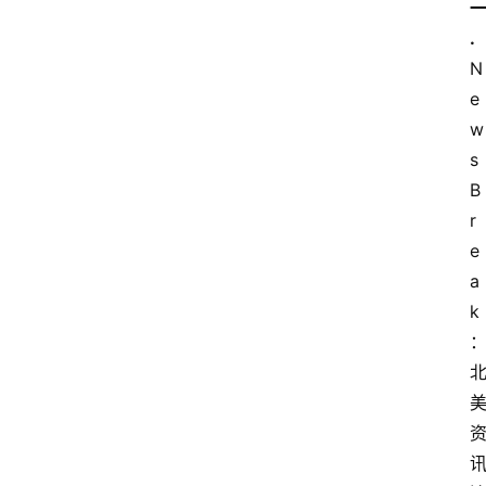
.
N
e
w
s
B
r
e
a
k