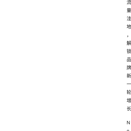
首
页
快
讯
头
条
电
商
产
业
电
商
领
N
域
e