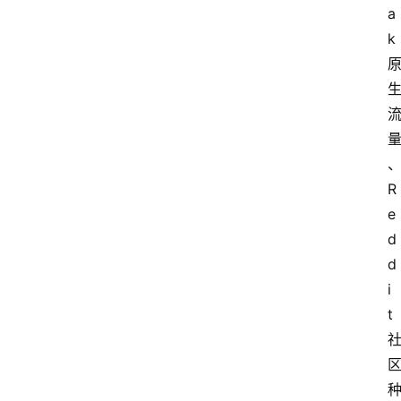
a
k
R
e
d
d
i
t