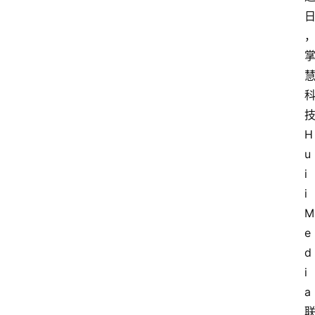
H
u
i
i
M
e
d
i
a