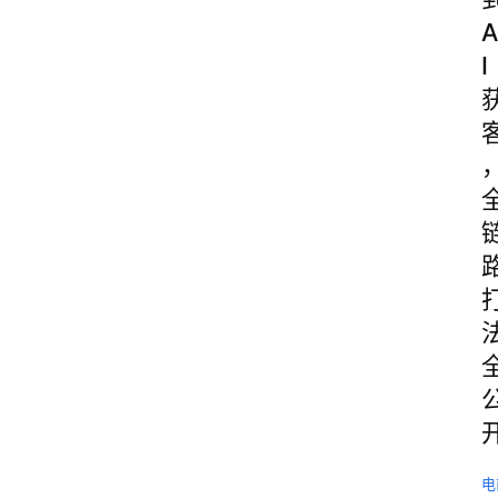
A
I
电