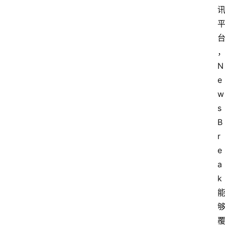
N
e
w
s
B
r
e
a
k 