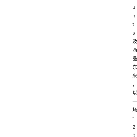
u
n
t
s
“
2
0