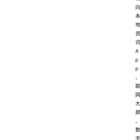
A
p
p