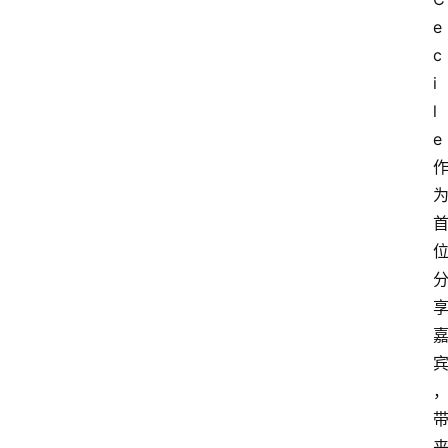
会
e
议
c
展
i
览
l
e