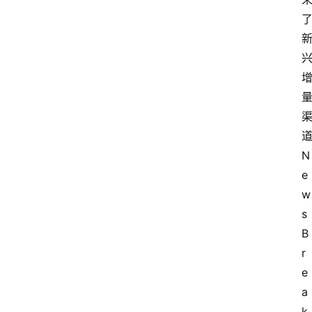
N
e
w
s
B
r
e
a
k