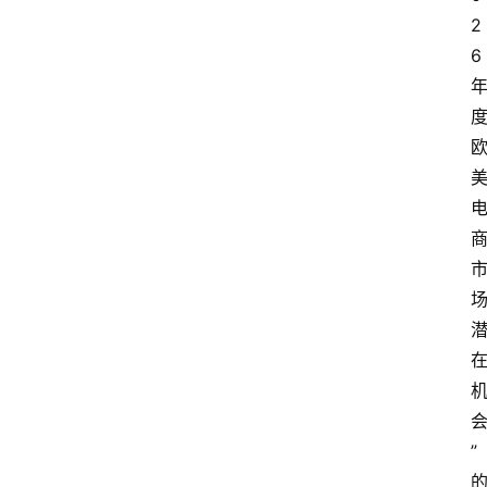
2
6
” 