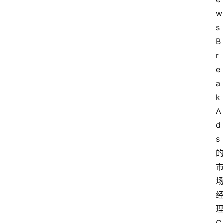
电
w
商
s
B
电
登录
注册
r
商
服
e
务
a
k 
跨
A
境
d
电
s
商
电
商
专
栏
理
C