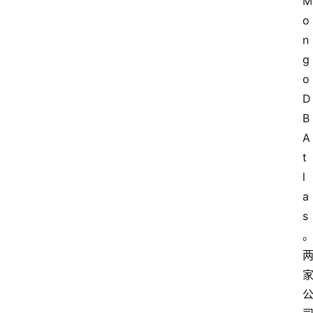
M
o
n
g
o
D
B
A
t
l
a
s