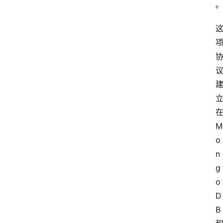
M
o
n
g
o
D
B