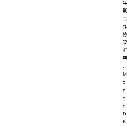
,
M
o
n
g
o
D
B