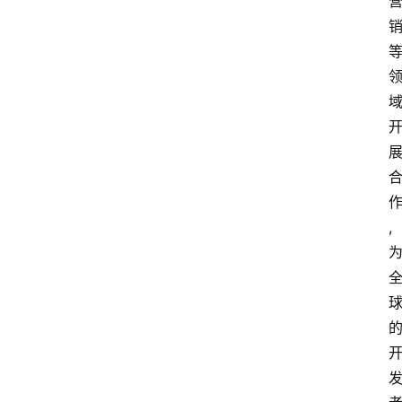
电
商
电
登录
注册
商
服
务
跨
境
,
电
商
电
商
专
栏