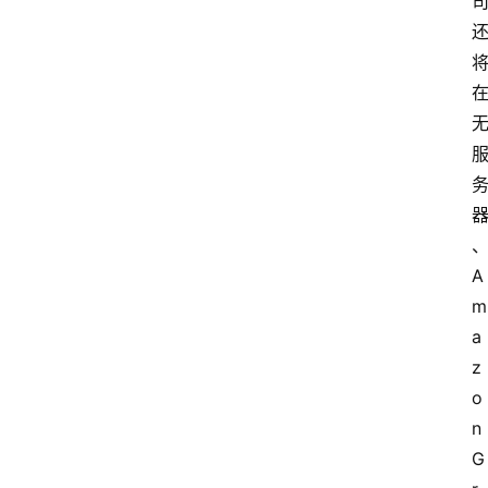
A
m
a
z
o
n
G