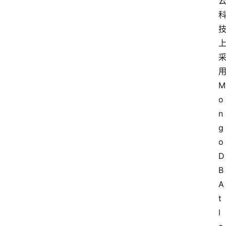
M
o
n
g
o
D
B
A
t
l