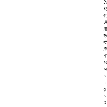
M
o
n
g
o
D