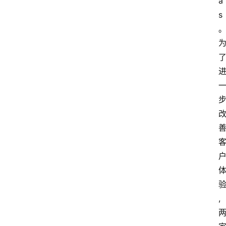
a
s
,