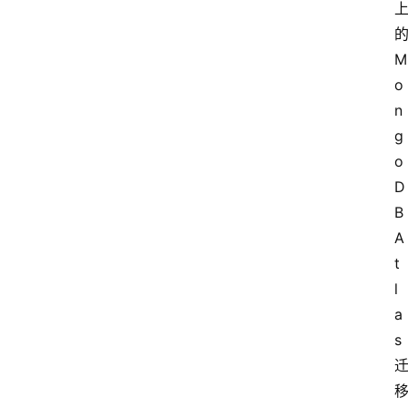
M
o
n
g
o
D
B
A
t
l
a
s