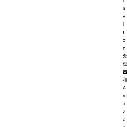
r
a
v
i
t
o
n
A
m
a
z
o