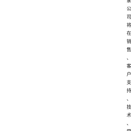
首
页
快
讯
头
条
电
商
产
业
电
商
领
域