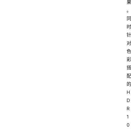
H
D
R 
1
0