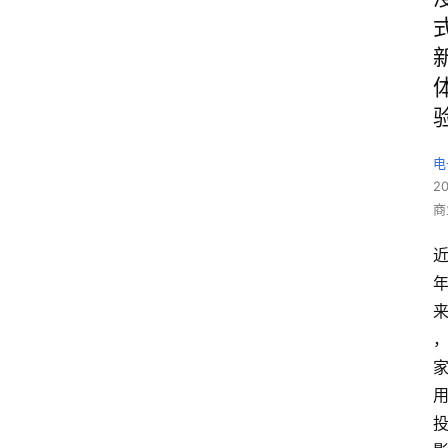
电
2
商