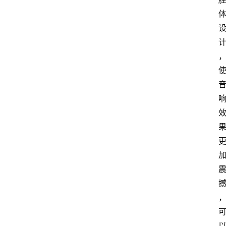
电
商
电
登录
注册
商
服
务
跨
境
电
商
电
商
专
栏