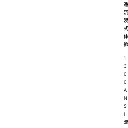
1
3
0
0
A
N
S
I