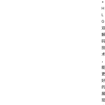
+
H
L
G