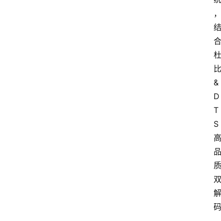
&
D
T
S