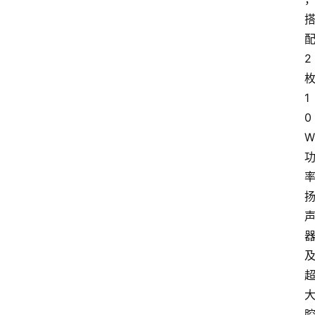
首
页
快
2
讯
1
头
0
条
W
电
商
产
业
电
商
领
域