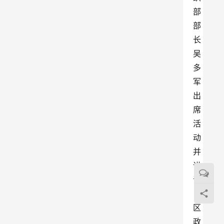
部
部
长
吴
多
军
出
席
活
动
并
讲
话
，
区
政