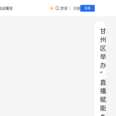
会议展览
登录
注册
投稿
甘
州
区
举
办
“
直
播
赋
能