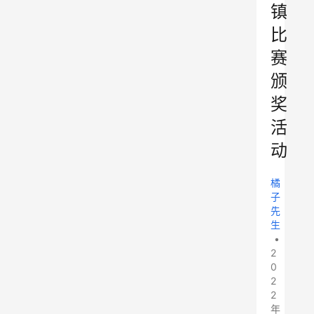
镇
比
赛
颁
奖
活
动
橘
子
先
生
•
2
0
2
2
年