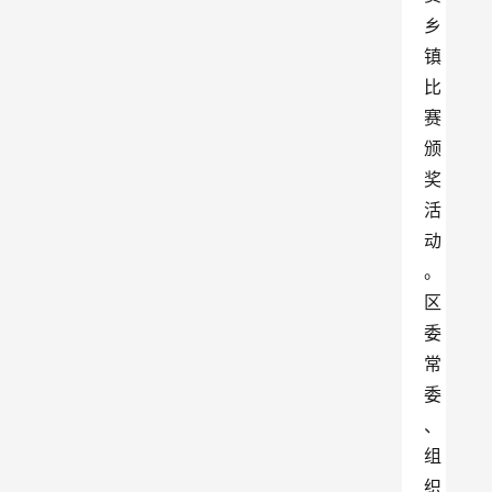
乡
镇
比
赛
颁
奖
活
动
。
区
委
常
委
、
组
织