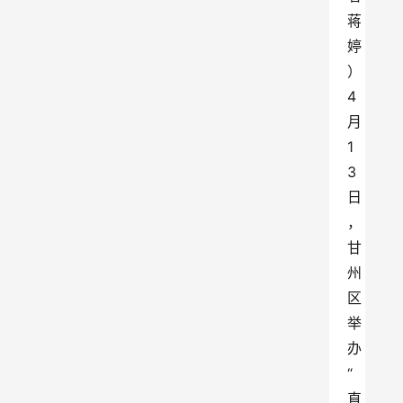
蒋
婷
）
4
月
1
3
日
，
甘
州
区
举
办
“
直