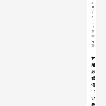
4
月
1
4
日
•
农
村
电
商
甘
州
融
媒
讯
（
记
者 