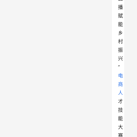
播
赋
能
乡
村
振
兴
”
电
商
人
才
技
能
大
赛