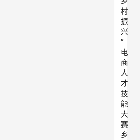
乡
村
振
兴
”
电
商
人
才
技
能
大
赛
乡