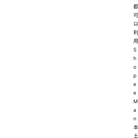
S
h
o
p
e
e 
M
a
n