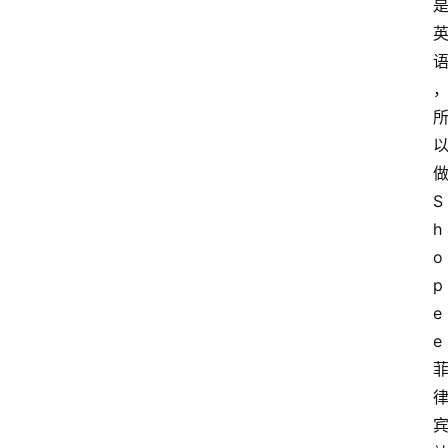
电
商
电
登录
注册
商
服
务
S
跨
h
境
o
电
p
商
e
e
电
商
专
栏