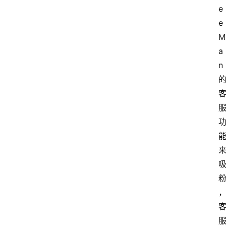
e
e 
M
a
n