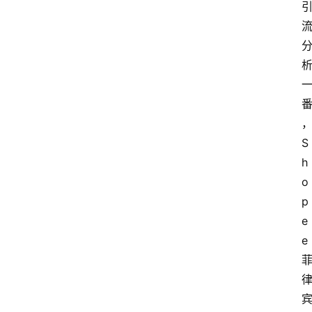
S
h
o
p
e
e