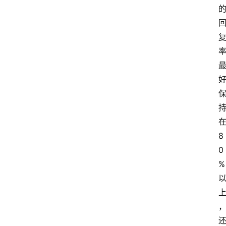
8
0
%