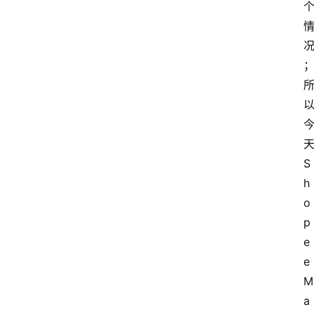
S
h
o
p
e
e 
M
a