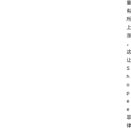
S
h
o
p
e
e