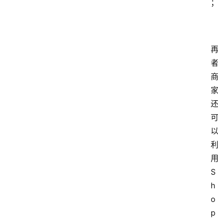
S
h
o
p