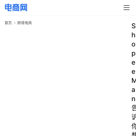
首页
跨境电商
S
h
o
p
e
e
a
n