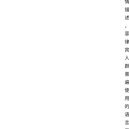
首
页
快
讯
头
条
电
商
产
业
电
商
领
域