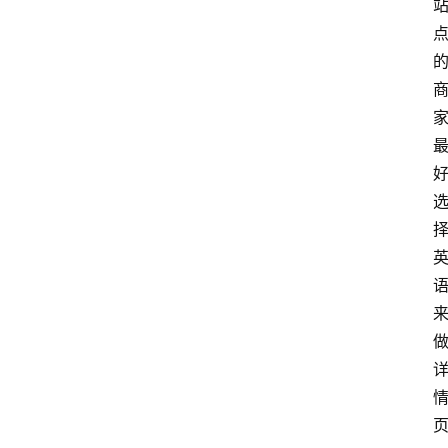
会
议
展
览