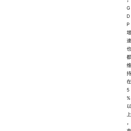
G
D
P
5
%