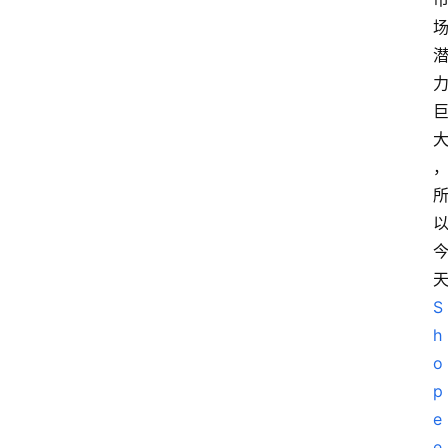
S
h
o
p
e
e