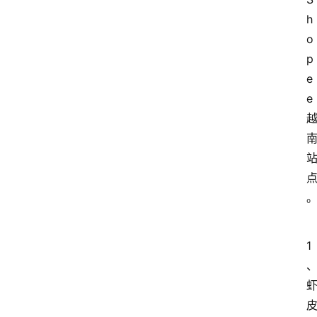
h
o
p
e
e
1