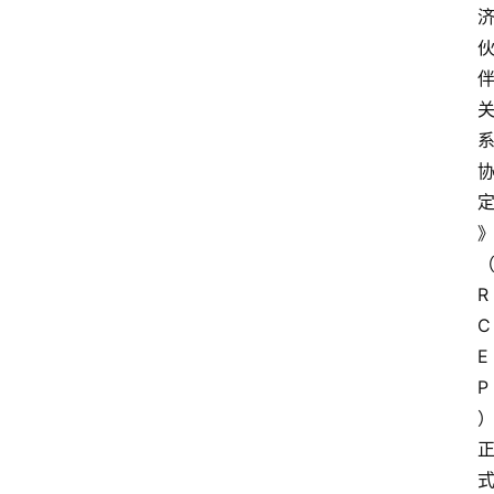
R
C
E
P