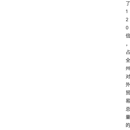
首
页
1
2
快
0
讯
头
条
电
商
产
业
电
商
领
域