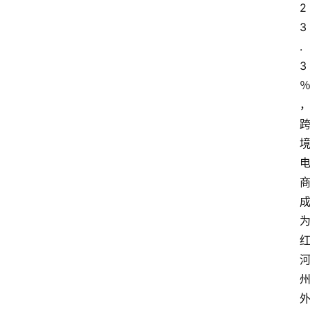
2
电
商
3
.
电
登录
注册
3
商
服
务
跨
境
电
商
电
商
专
栏