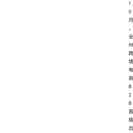
1
0
B
2
B