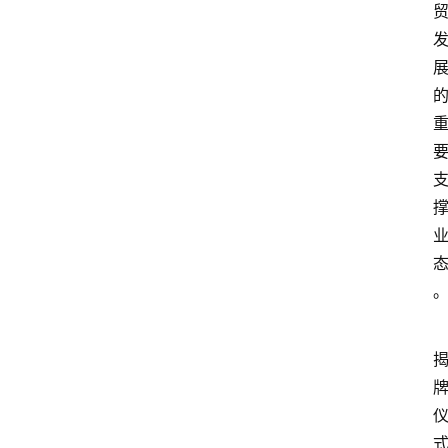
会
议
展
览