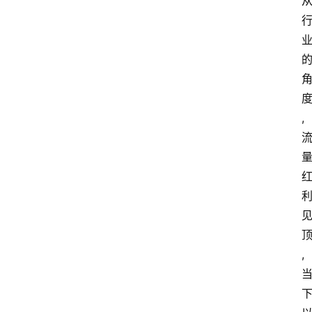
首
页
快
讯
头
,
条
电
商
产
业
电
商
,
领
域