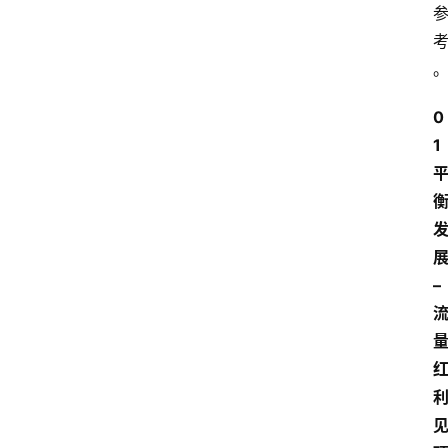
0
1
–