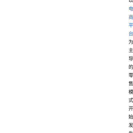
电
商
电
登录
注册
商
服
务
跨
境
电
商
电
商
专
栏