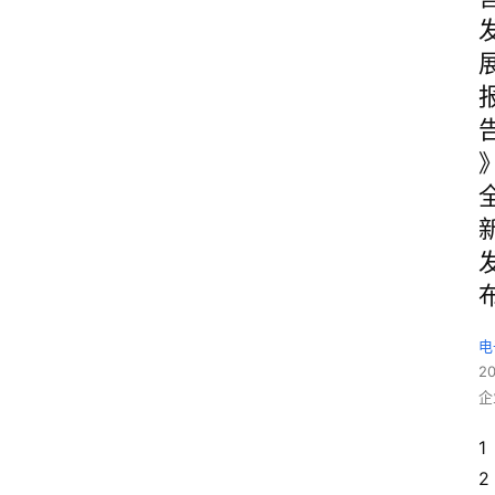
电
2
企
1
2