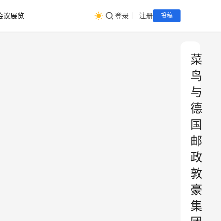
会议展览
登录
注册
投稿
菜
鸟
与
德
国
邮
政
敦
豪
集