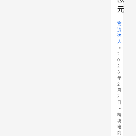
元
物
流
达
人
•
2
0
2
3
年
2
月
7
日
•
跨
境
电
商