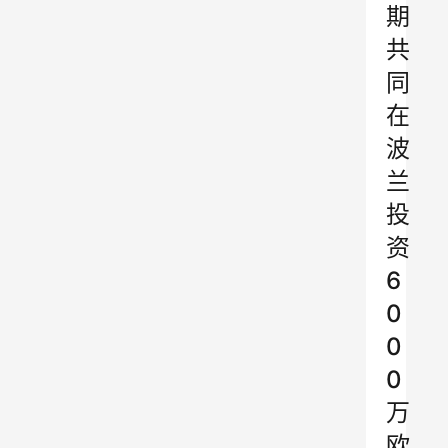
期
共
同
在
波
兰
投
资
6
0
0
0
万
欧