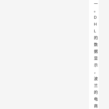
一
。
D
H
L
的
数
据
显
示
，
波
兰
的
电
商