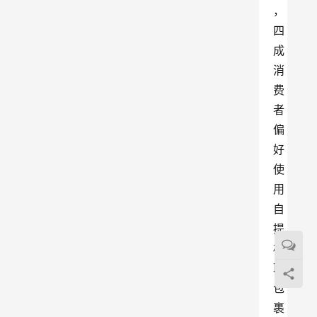
，
四
成
消
费
者
偏
好
使
用
自
提
柜
取
包
裹