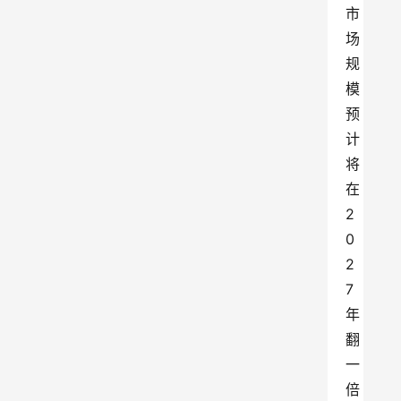
市
场
规
模
预
计
将
在
2
0
2
7
年
翻
一
倍