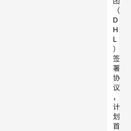
团
（
D
H
L
）
签
署
协
议
，
计
划
首