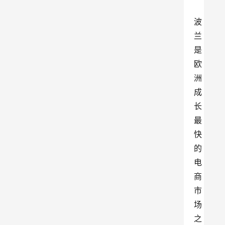
波
兰
是
欧
洲
成
长
最
快
的
电
商
市
场
之