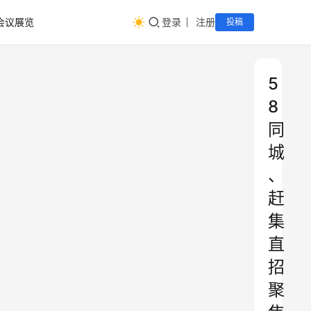
会议展览
登录
注册
投稿
5
8
同
城
、
赶
集
直
招
聚