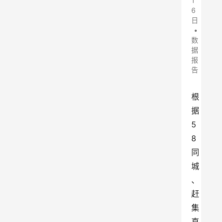
1
6
日
•
数
据
报
告
根
据
5
8
同
城
、
赶
集
直