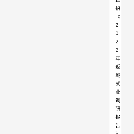
招
《
2
0
2
2
年
返
城
就
业
调
研
报
告
》