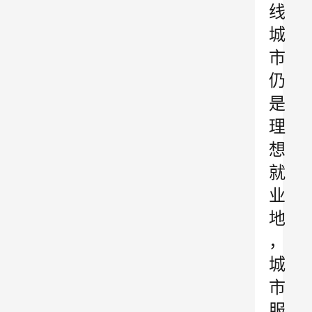
线
城
市
仍
是
理
想
就
业
地
，
城
市
服