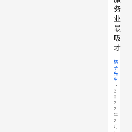
务
业
最
吸
才
橘
子
先
生
•
2
0
2
2
年
2
月