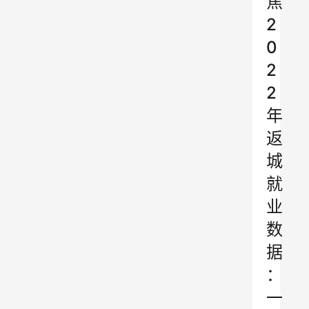
焦
2
0
2
2
年
返
城
就
业
数
据
：
一