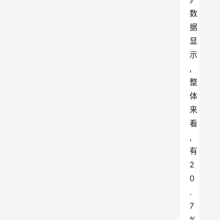
数
据
显
示
,
整
体
来
看
,
有
2
0
.
7
%