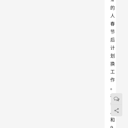
的
人
春
节
后
计
划
换
工
作
。
8
5
后
和
9