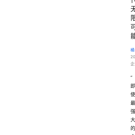
橘
2
企
“