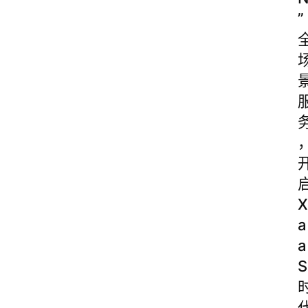
”
X
a
a
S