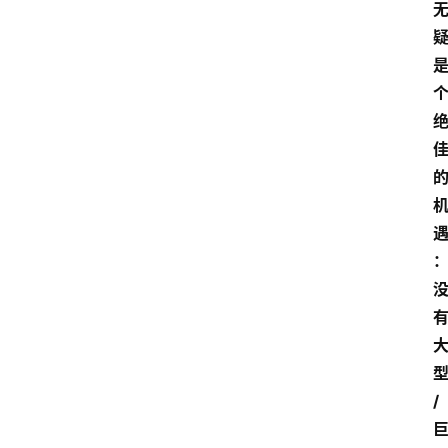
电
商
电
登录
注册
商
服
务
跨
境
电
商
电
商
专
/
栏