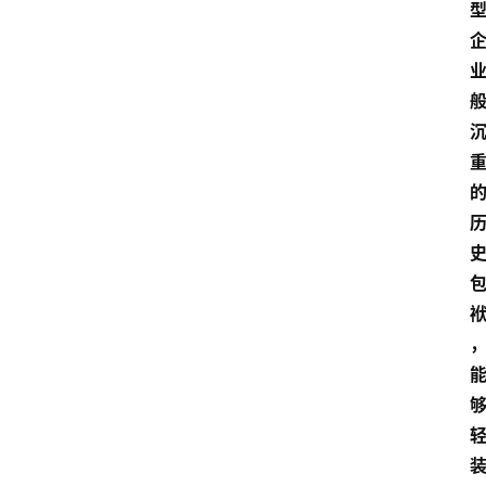
会
议
展
览