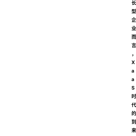
首
页
快
讯
头
条
X
电
商
a
a
产
S
业
电
商
领
域