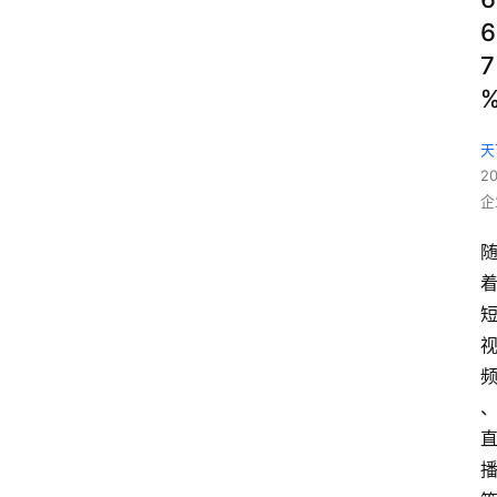
6
7
天
2
企