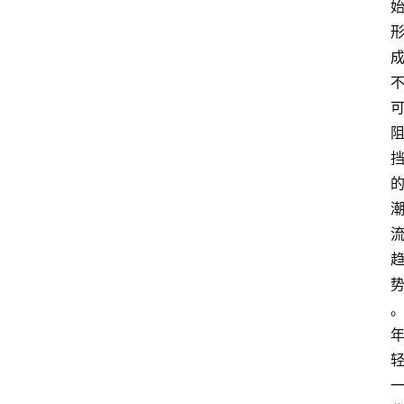
电
商
电
登录
注册
商
服
务
跨
境
电
商
电
商
专
栏