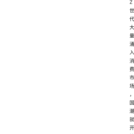
首
Z
页
快
讯
头
条
电
商
产
业
电
商
领
域