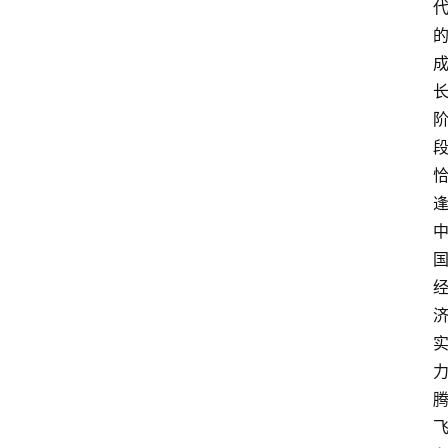
会
议
展
览