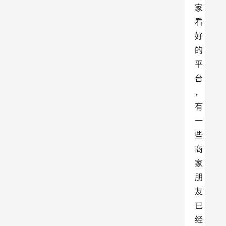
家
看
好
的
平
台
，
有
一
些
商
家
朋
友
已
经