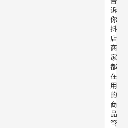
告
诉
你
抖
店
商
家
都
在
用
的
商
品
管