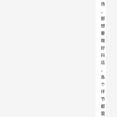
场
，
那
想
要
做
好
抖
店
，
各
个
环
节
都
需