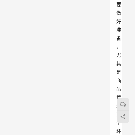
要
做
好
准
备
，
尤
其
是
商
品
管
理
这
个
环