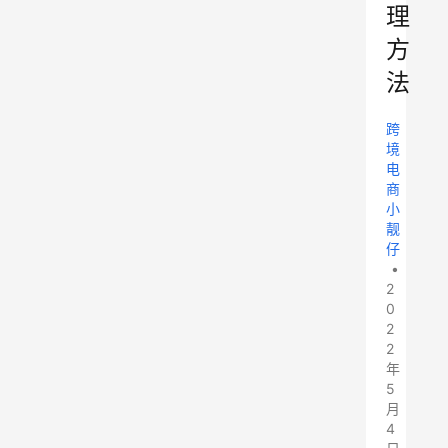
理
方
法
跨
境
电
商
小
靓
仔
•
2
0
2
2
年
5
月
4