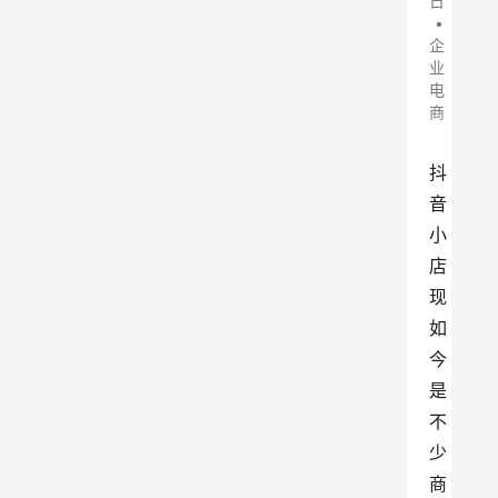
日
•
企
业
电
商
抖
音
小
店
现
如
今
是
不
少
商