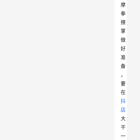
摩
拳
擦
掌
做
好
准
备
，
要
在
抖
店
大
干
一