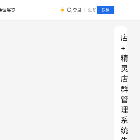
会议展览
登录
注册
投稿
店
+
精
灵
店
群
管
理
系
统