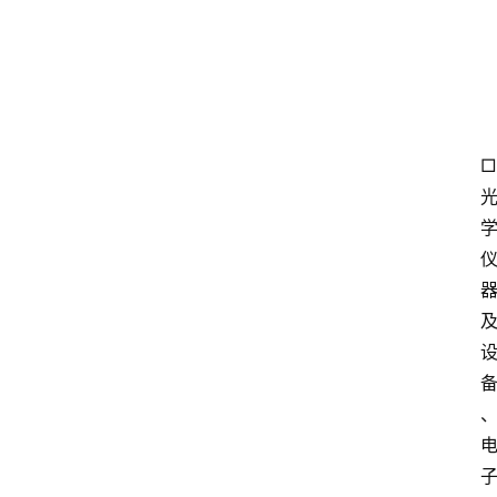
首
页
快
讯
□
头
条
电
商
产
业
电
商
领
域