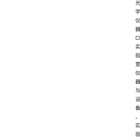
电
商
电
登录
注册
商
□
服
务
跨
境
电
商
电
商
专
栏