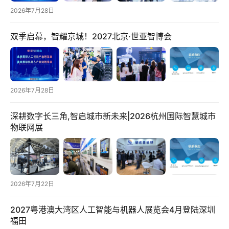
2026年7月28日
跨
双季启幕，智耀京城！2027北京·世亚智博会
境
电
商
电
2026年7月28日
商
专
深耕数字长三角,智启城市新未来|2026杭州国际智慧城市
物联网展
栏
会
议
展
2026年7月22日
览
2027粤港澳大湾区人工智能与机器人展览会4月登陆深圳
福田