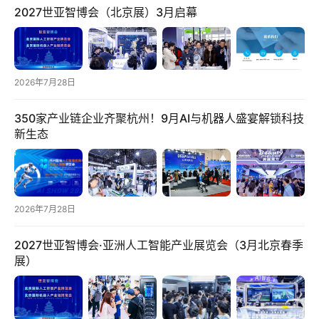
条
2027世亚智博会（北京展）3月启幕
电
商
2026年7月28日
产
业
350家产业链企业齐聚杭州！9月AI与机器人盛宴解锁科技
电
新生态
商
领
域
电
2026年7月28日
商
2027世亚智博会·亚洲人工智能产业展览会（3月北京春季
展）
电
登录
注册
商
服
务