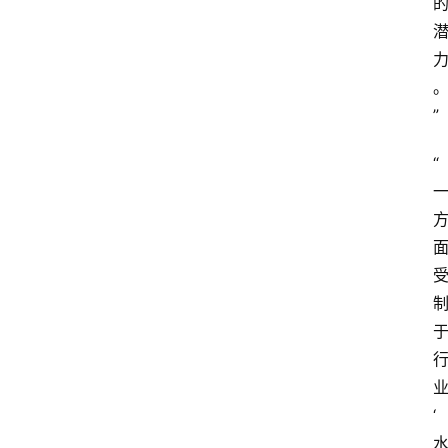
”
“
‘