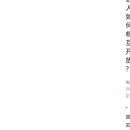
电
2
企
“