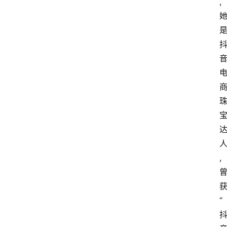
,
,
“