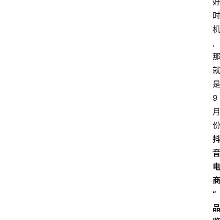
,
9
“