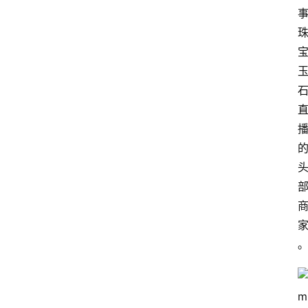
电
商
电
登录
注册
商
服
务
跨
境
电
商
电
商
专
栏