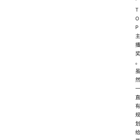
”
T
O
P