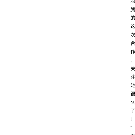
,
!
”