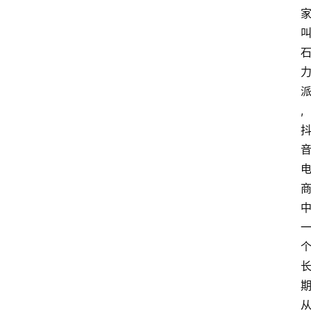
首
页
快
讯
头
,
条
电
商
产
业
电
商
领
域