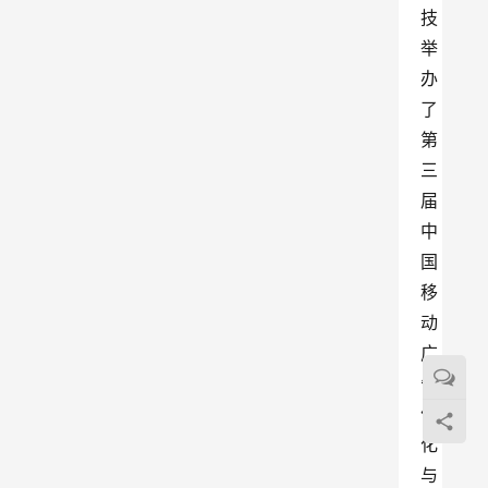
技
举
办
了
第
三
届
中
国
移
动
广
告
优
化
与