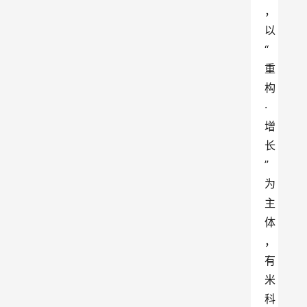
，
以
“
重
构 
· 
增
长
”
为
主
体
，
有
米
科