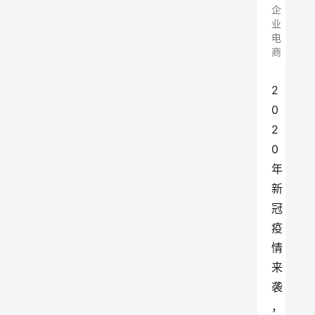
企
业
电
商
2
0
2
0
年
新
冠
疫
情
来
袭
，