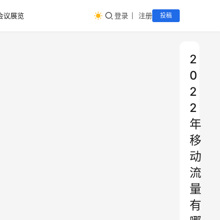
会议展览
登录
注册
投稿
2
0
2
2
年
移
动
流
量
有