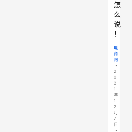
怎
么
说
！
电
商
网
•
2
0
2
1
年
1
2
月
7
日
•