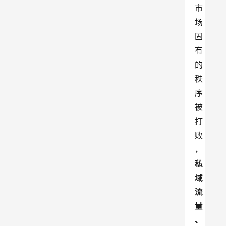
市
场
固
有
的
秩
序
被
打
败
，
私
域
流
量
、