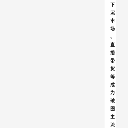
下
沉
市
场
、
直
播
带
货
等
成
为
破
圈
主
流