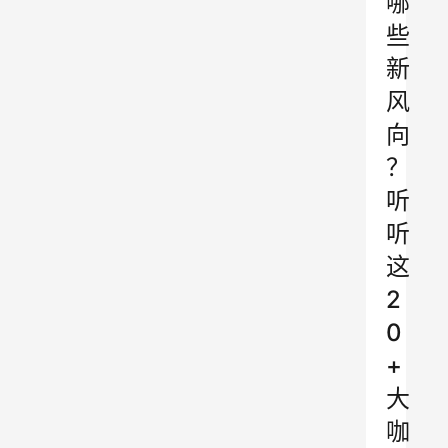
哪
些
新
风
向
？
听
听
这
2
0
+
大
咖