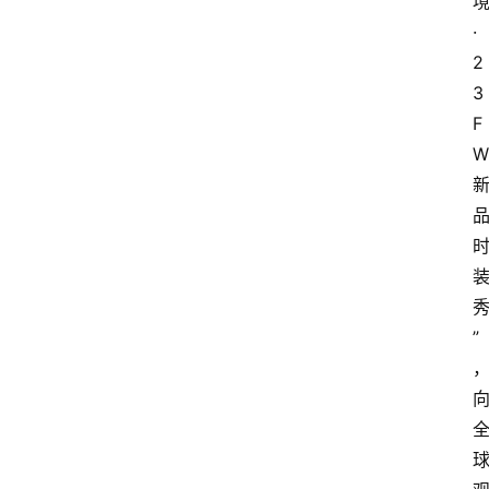
首
页
·
2
快
3
讯
F
W
头
条
电
商
产
业
”
电
商
领
域