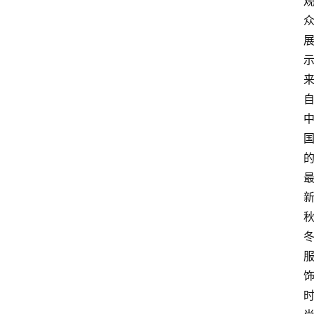
电
商
电
登录
注册
商
服
务
跨
境
电
商
电
商
专
栏