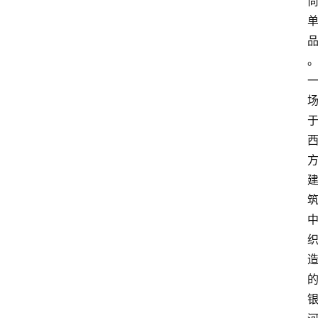
会
议
展
览