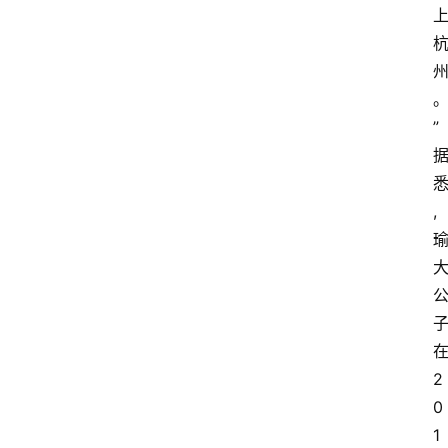
首
页
快
讯
”
头
条
电
,
商
产
业
电
商
2
0
领
1
域