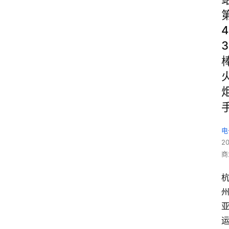
4
3
电
2
商