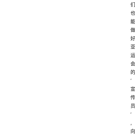
‘
’
,