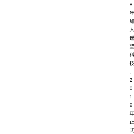
电
8
商
电
登录
注册
商
服
务
跨
,
境
电
2
商
0
1
电
9
商
专
栏