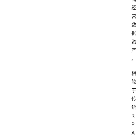
R
P
A