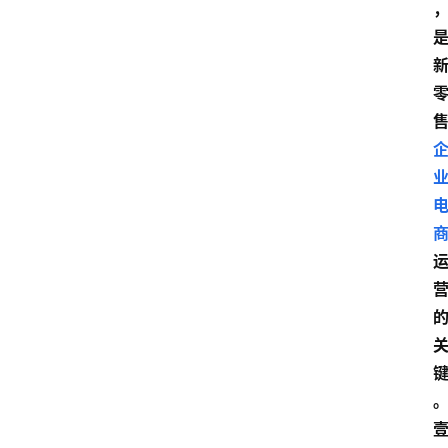
首
页
快
讯
头
条
电
商
产
业
电
商
领
域