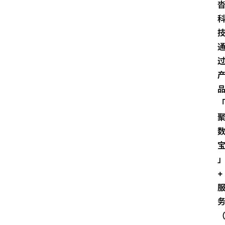
电
商
电
登录
注册
商
服
务
跨
境
电
商
电
+
商
专
栏