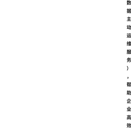
会
议
展
览