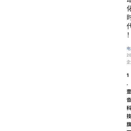
电
2
企
1
.