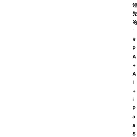
“
R
P
A
+
A
I
+
i
P
a
a
S