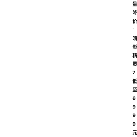
”
7
6
9
9
9