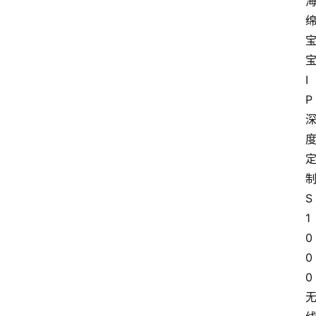
I
P
S
1
0
0
0