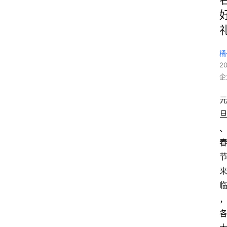
橘
2
企