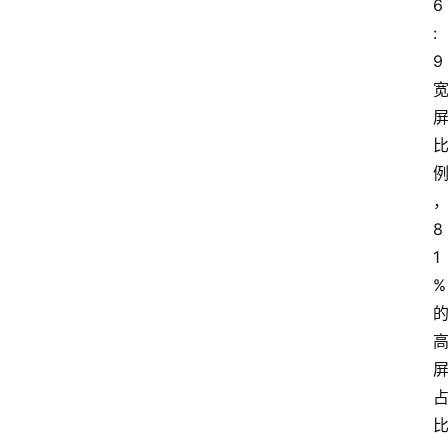
6
:
9
8
1
%