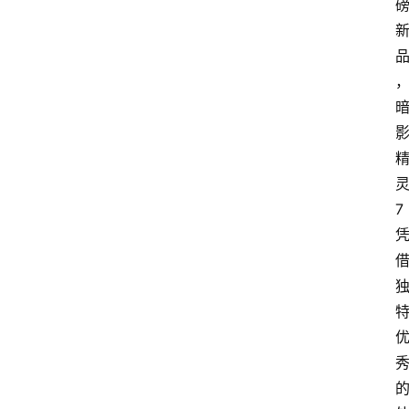
电
商
电
登录
注册
商
服
务
跨
7
境
电
商
电
商
专
栏