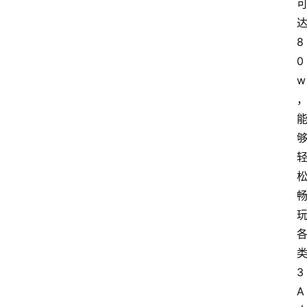
8
0
w
3
A