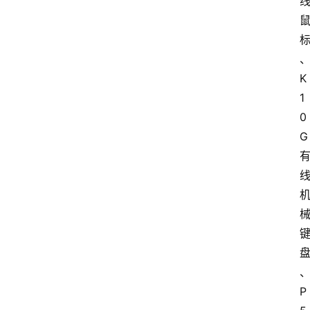
K
1
0
G
P