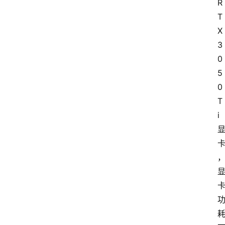
R
T
X
3
0
5
0
T
i