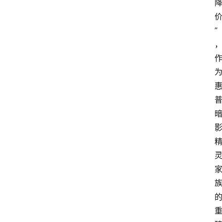
首
页
”
快
讯
头
条
电
商
产
业
电
商
领
域