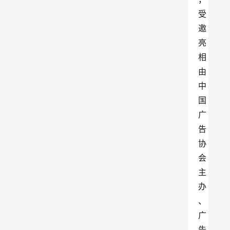
受
邀
亮
相
由
中
国
广
告
协
会
主
办
、
广
告