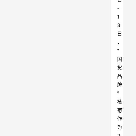
-
1
3
日
，
“
国
货
品
牌
”
榄
菊
作
为
2