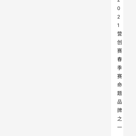
0
2
1
营
创
赛
春
季
赛
命
题
品
牌
之
一
，