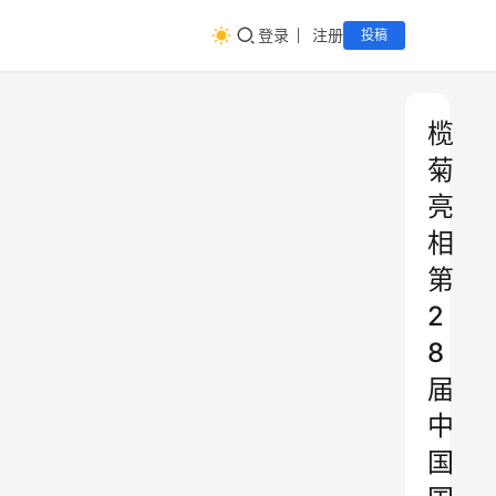
登录
注册
投稿
榄
菊
亮
相
第
2
8
届
中
国