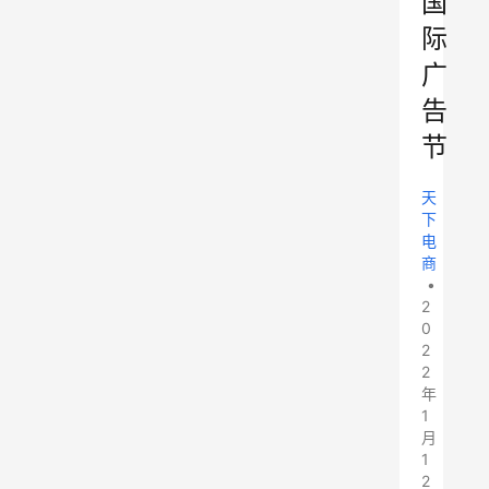
国
际
广
告
节
天
下
电
商
•
2
0
2
2
年
1
月
1
2