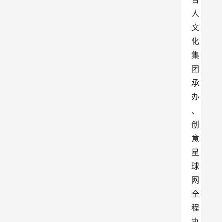
人
文
化
集
团
承
办
、
创
意
星
球
网
全
程
执