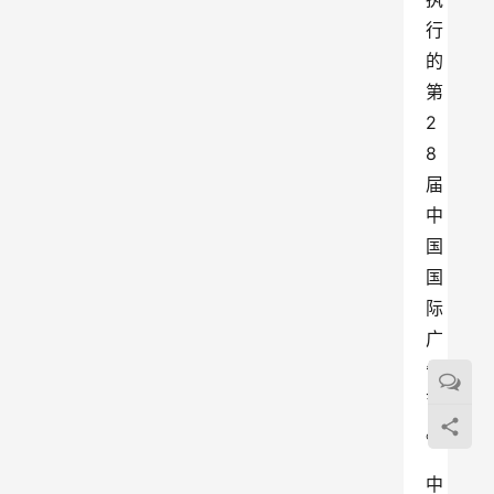
行
的
第
2
8
届
中
国
国
际
广
告
节
。
中