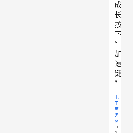
成
长
按
下
“
加
速
键
”
电
子
商
务
网
•
2