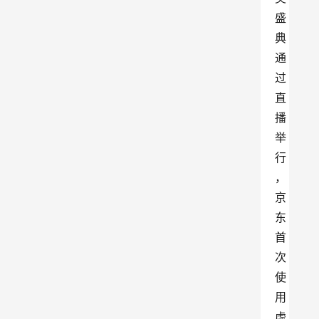
盛
典
通
过
直
播
举
行
，
京
东
首
次
使
用
虚