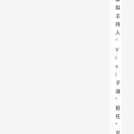
拟
主
持
人
“
V
i
v
i
子
涵
”
担
任
“
京