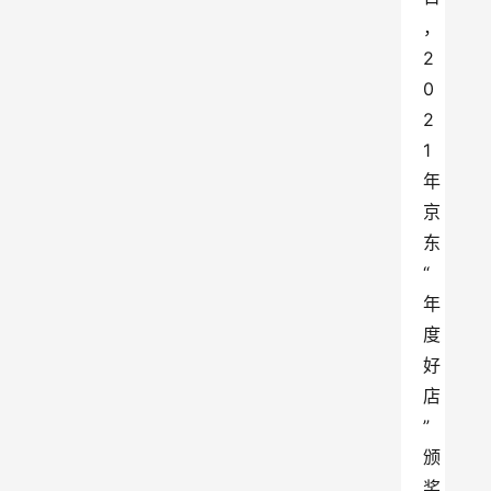
，
2
0
2
1
年
京
东
“
年
度
好
店
”
颁
奖