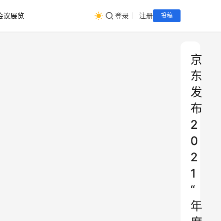
会议展览
登录
注册
投稿
京
东
发
布
2
0
2
1
“
年