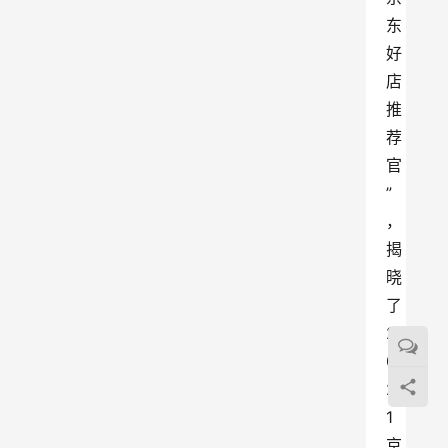
东
好
店
推
荐
官
”
，
揭
晓
了
2
0
2
1
京