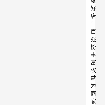
度
好
店
”
百
强
榜
丰
富
权
益
为
商
家