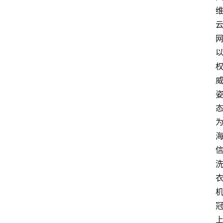
会
议
展
览