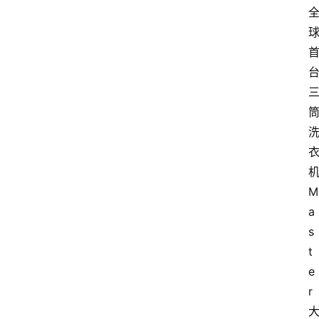
M
a
s
t
e
r