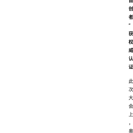
电
商
”
电
登录
注册
商
服
务
跨
境
电
商
电
商
专
栏