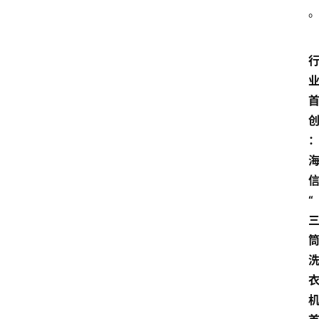
首
页
快
讯
头
条
电
商
“
产
业
电
商
领
域