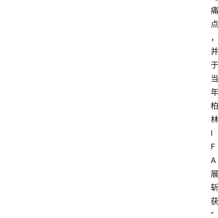
I
F
A
“