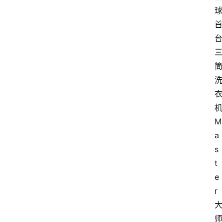
M
a
s
t
e
r