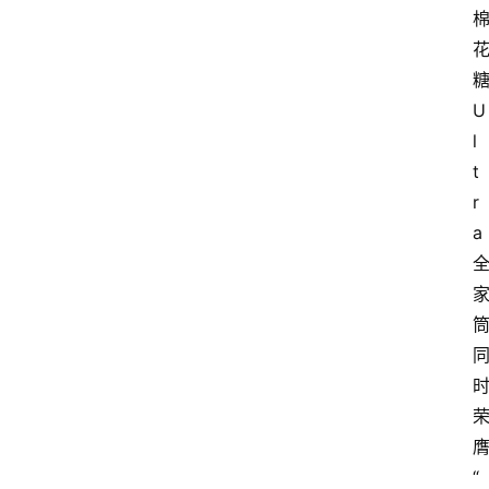
U
l
t
r
a
“