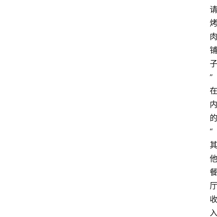
首
页
快
讯
头
”
条
电
商
“
产
业
电
商
领
域