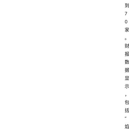
7
0
“