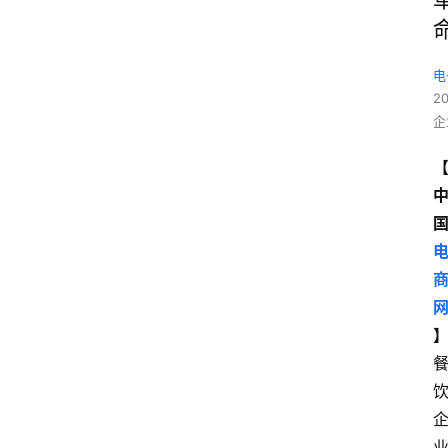
电
2
企