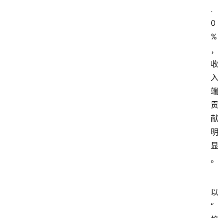
.
会
0
议
展
%
览
“