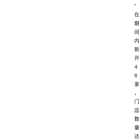
”
4
6