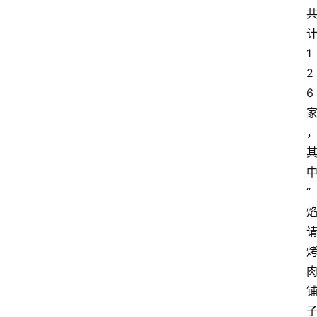
1
2
6
“