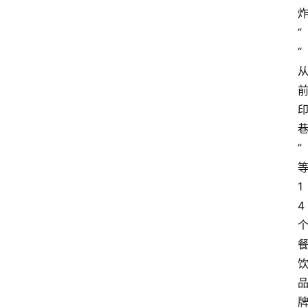
”
“
”
1
4