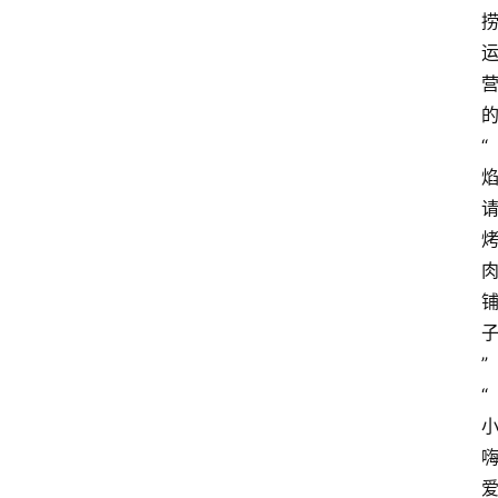
“
”
“