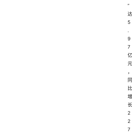
电
”
商
5
电
登录
注册
.
商
9
服
7
务
跨
境
电
商
电
商
2
专
2
栏
7