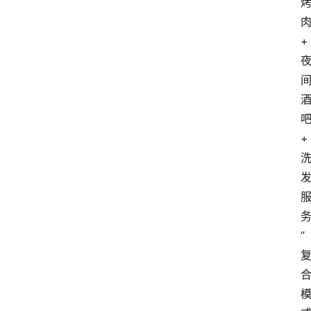
+
+
”