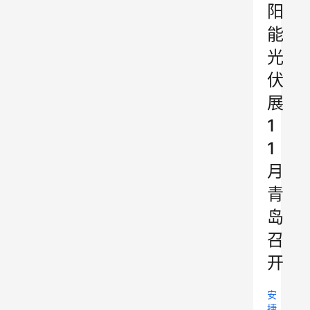
阳
能
光
伏
展
1
1
月
青
岛
召
开
安
捷