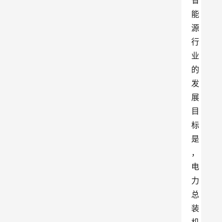
省
能
源
行
业
的
发
展
目
标
是
，
电
力
总
装