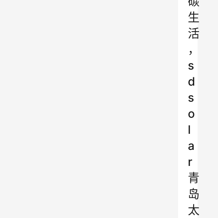
碳
生
活
，
s
d
s
o
l
a
r
青
岛
太