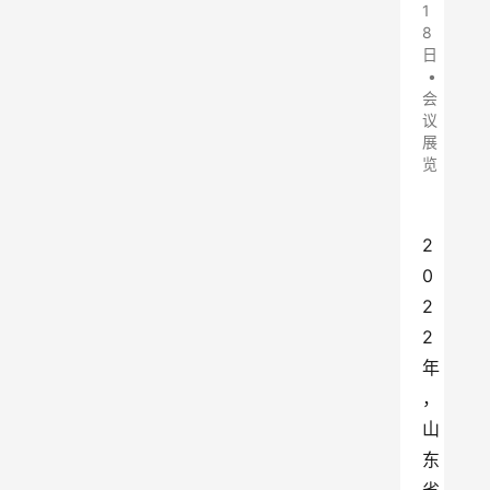
1
8
日
•
会
议
展
览
2
0
2
2
年
，
山
东