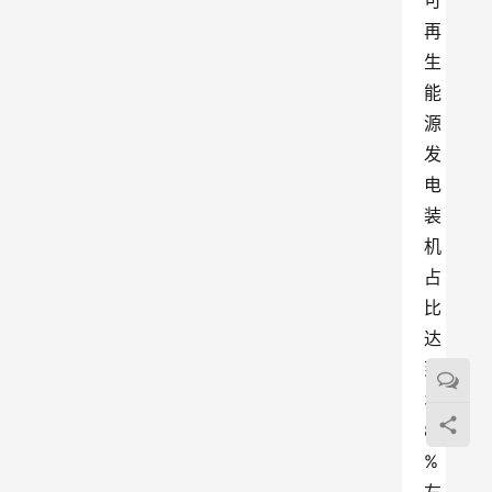
可
再
生
能
源
发
电
装
机
占
比
达
到
3
8
%