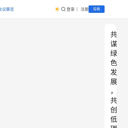
会议展览
登录
注册
投稿
共
谋
绿
色
发
展
，
共
创
低