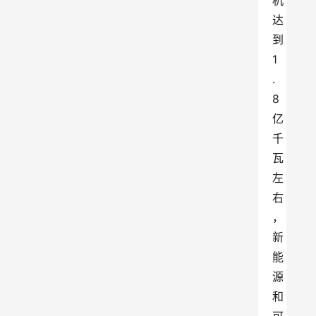
机
达
到
1
.
8
亿
千
瓦
左
右
，
新
能
源
和