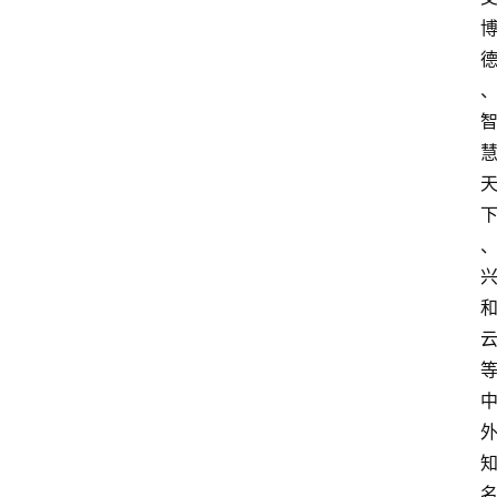
会
议
展
览