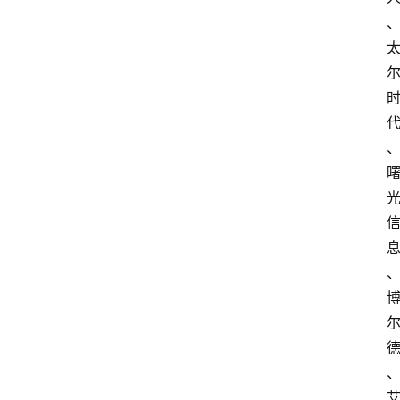
电
商
电
登录
注册
商
服
务
跨
境
电
商
电
商
专
栏