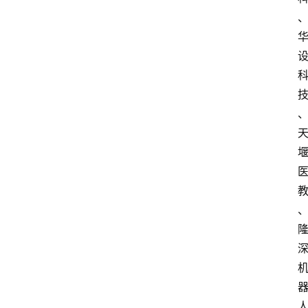
首
页
快
讯
头
条
电
商
产
业
电
商
领
域