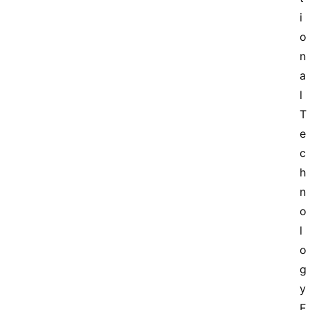
i
o
n
a
l
T
e
c
h
n
o
l
o
g
y
E