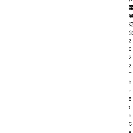
2
0
2
2
T
h
e
8
t
h
C
e