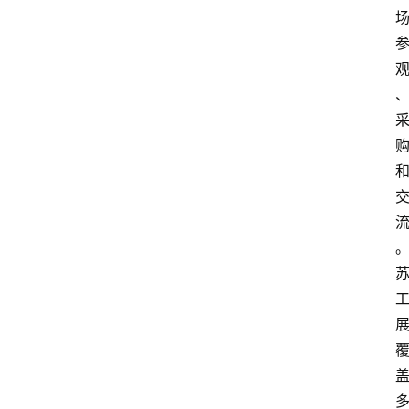
会
议
展
览