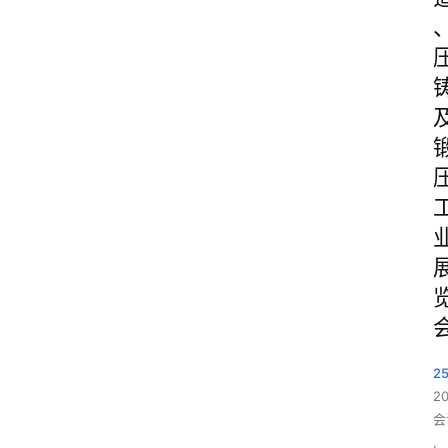
2
2
会
,