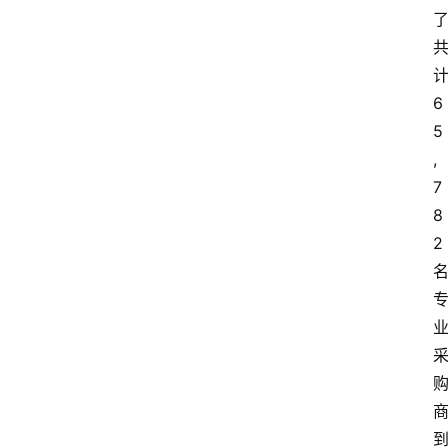
电
商
电
登录
注册
6
商
5
服
,
务
7
8
跨
境
2
电
商
电
商
专
栏