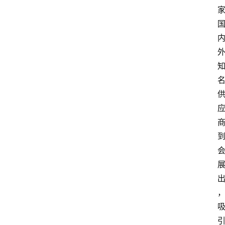
首
页
快
讯
头
条
电
商
产
业
电
商
领
域