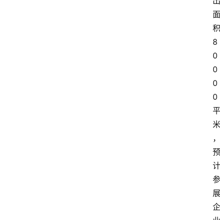
首
页
积
快
8
讯
0
0
头
0
条
0
电
商
产
业
电
商
领
域