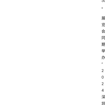
会
议
展
览
“
2
0
2
4