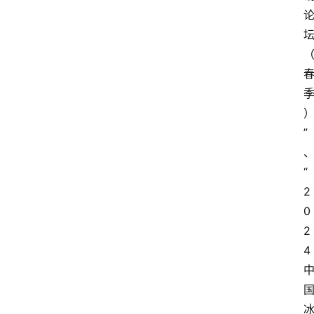
”
“
2
0
2
4 