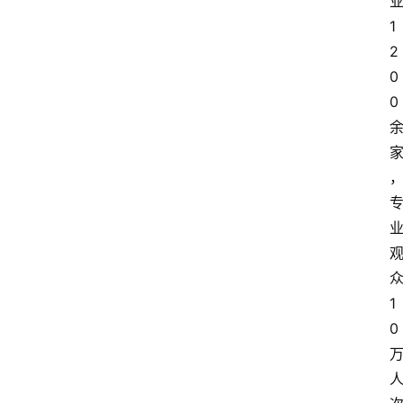
业
电
1
商
2
0
电
登录
注册
0 
商
服
务
跨
境
电
商
众
1
电
0 
商
专
栏