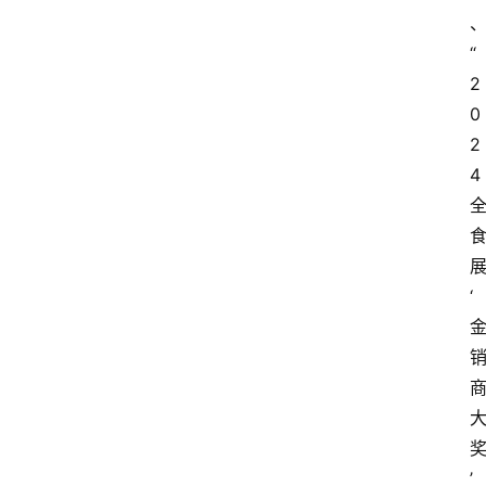
“
2
0
2
4 
‘
’