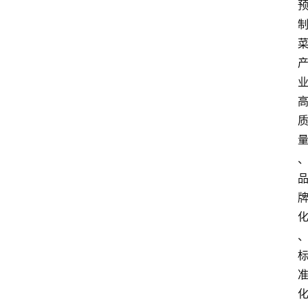
首
页
快
讯
头
条
电
商
产
业
电
商
领
域