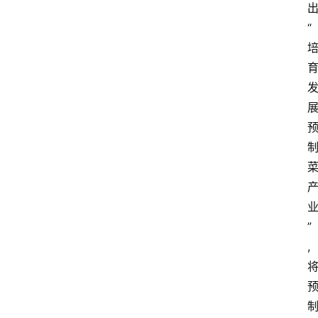
“
”
,