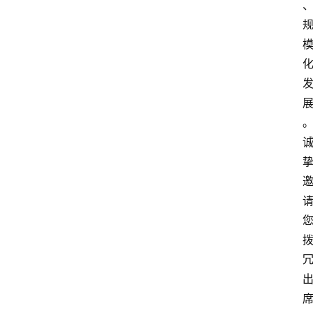
电
商
电
登录
注册
商
服
务
跨
境
电
商
电
商
专
栏