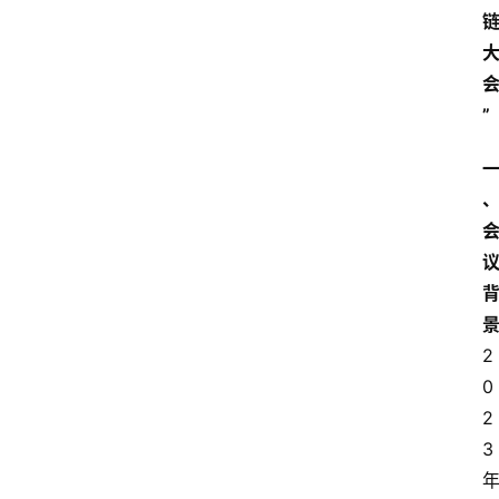
”
2
0
2
3