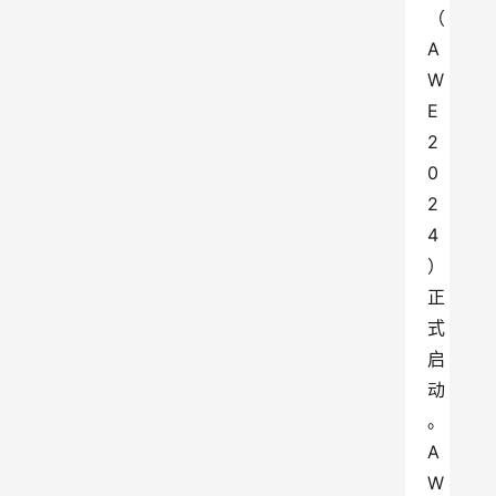
（
A
W
E
2
0
2
4
）
正
式
启
动
。
A
W