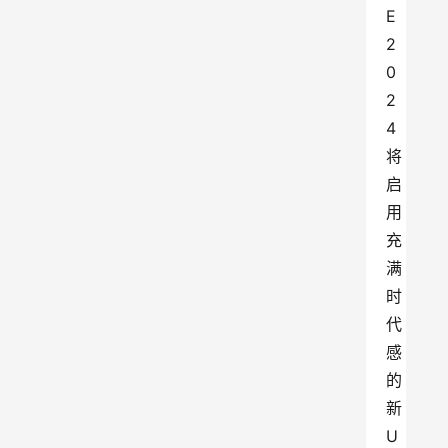
E
2
0
2
4
将
启
用
充
满
时
代
感
的
新
U