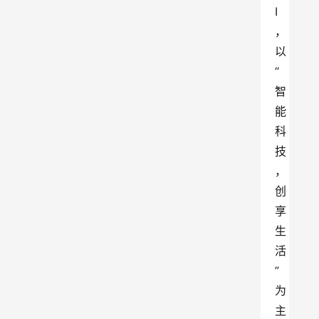
I
，
以
“
智
能
科
技
，
创
享
生
活
”
为
主