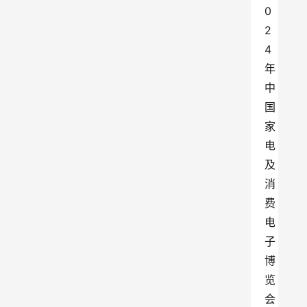
0
2
4
年
中
国
家
电
及
消
费
电
子
博
览
会