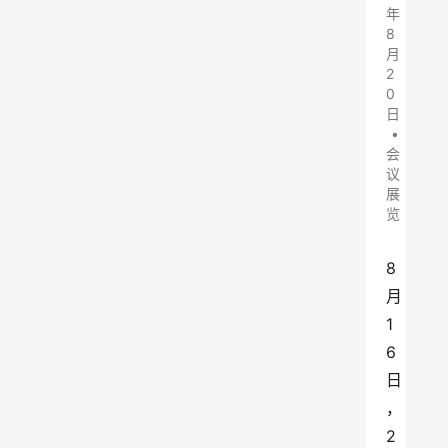
年
8
月
2
0
日
•
会
议
展
览
8
月
1
6
日
，
2