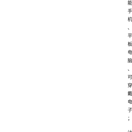
会
议
展
览