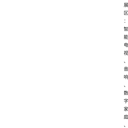
首
页
快
讯
头
条
电
商
产
业
电
商
领
域