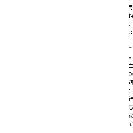
C
I
T
E