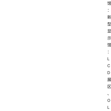
L
C
D
O
L