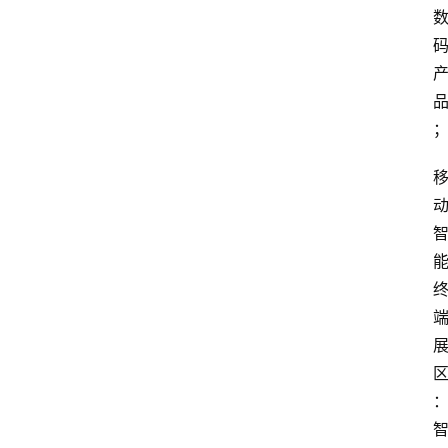
电
商
电
登录
注册
商
服
务
跨
境
电
商
电
商
专
栏