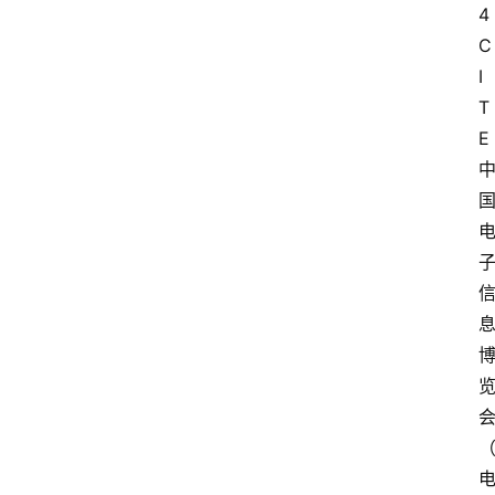
4
C
I
T
E