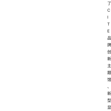
C
I
T
E