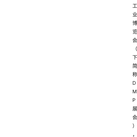
D
M
P