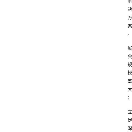
会
议
展
览