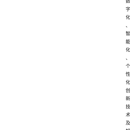
电
商
电
登录
注册
商
服
务
跨
境
电
商
电
商
专
栏