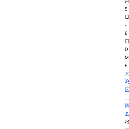
5
-
8
D
M
P