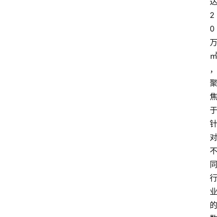
首
页
2
0
快
讯
头
条
电
商
产
业
电
商
领
域