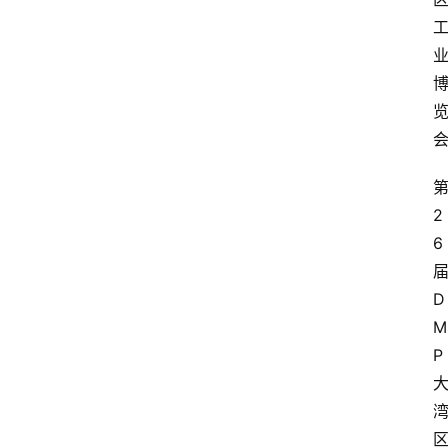
2
6
届
D
M
P