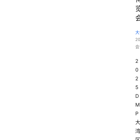
大
2
会
2
0
2
5
D
M
P