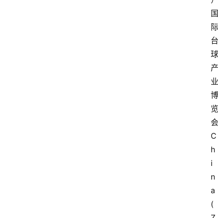
C
h
i
n
a 
(
Z