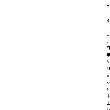
C
I
B
I
E
8