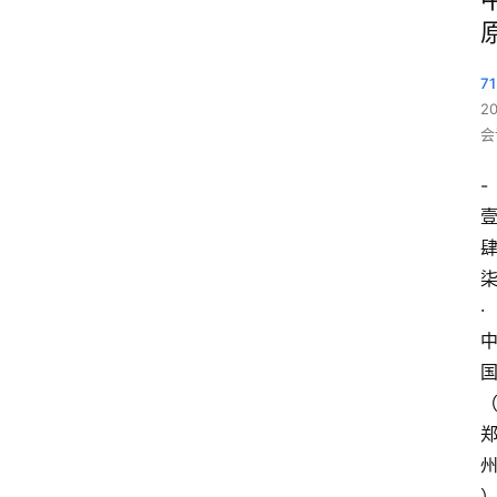
71
2
会
-
·