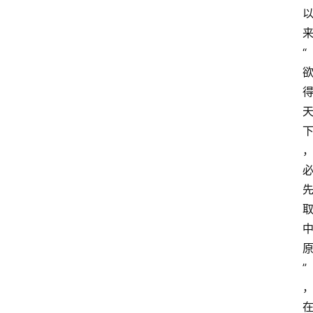
电
商
“
电
登录
注册
商
服
务
跨
境
电
商
电
商
”
专
栏