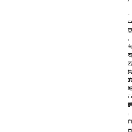
首
页
-
快
讯
头
条
电
商
产
业
电
商
领
域