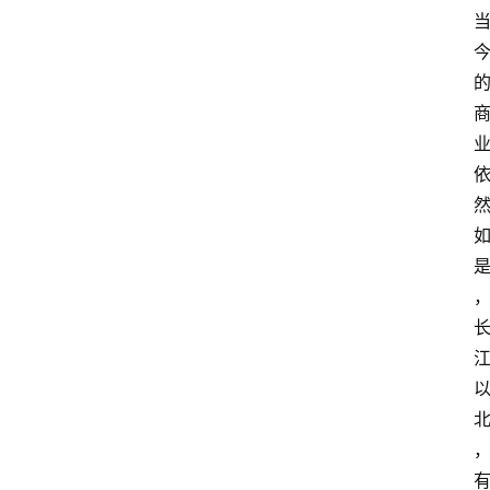
会
议
展
览