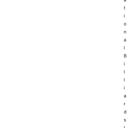
t
i
o
n
a
l 
B
i
l
l
i
a
r
d
s 
I