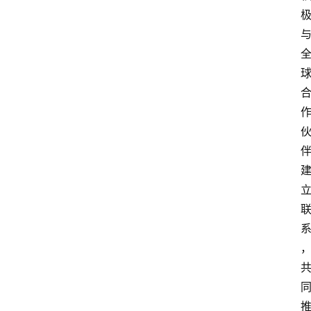
首
页
快
讯
头
条
电
商
产
业
电
商
领
域