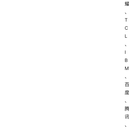
T
C
L
I
B
M