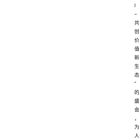
I 
– 
” 