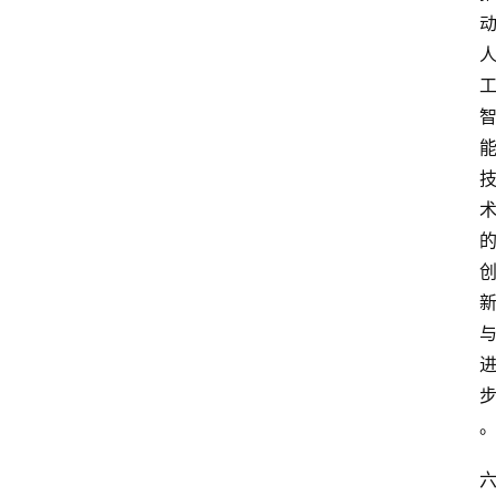
电
商
电
登录
注册
商
服
务
跨
境
电
商
电
商
专
栏