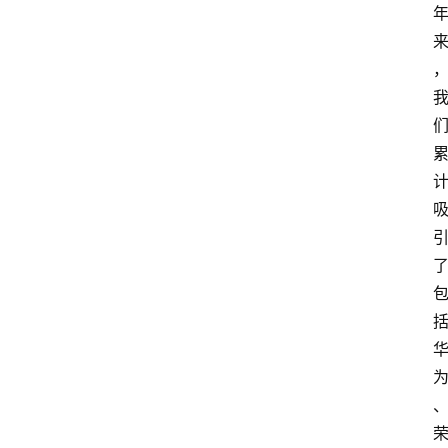
会
议
展
览