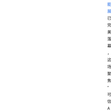
焦
“
信
A