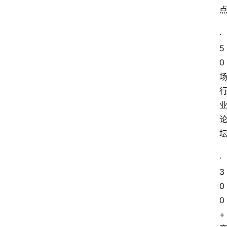
·
5
0
·
3
0
0
+