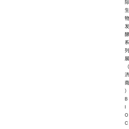
B
I
O 
C