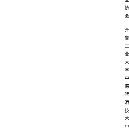
会
议
展
览