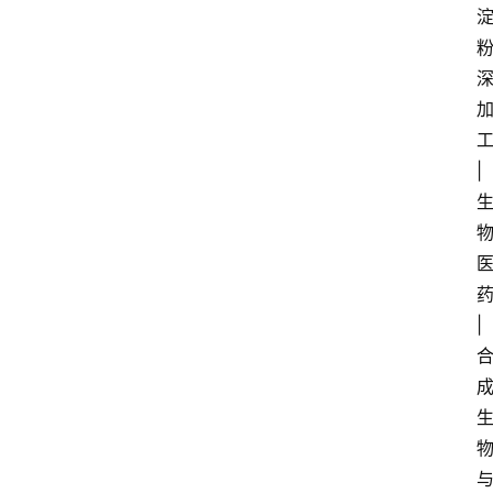
工
| 
药
| 