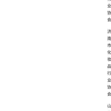
首
页
快
讯
头
条
电
商
产
业
电
商
领
域