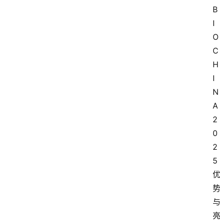
B
I
O 
C
H
I
N
A 
2
0
2
5