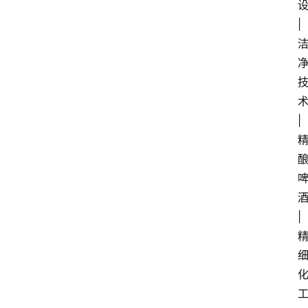
设
| 
术
| 
酒
| 