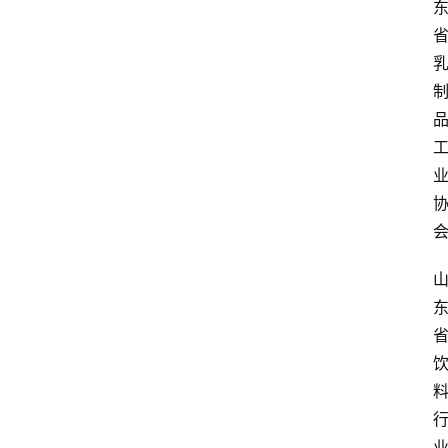
电
商
电
登录
注册
商
服
务
跨
境
电
商
电
商
专
栏