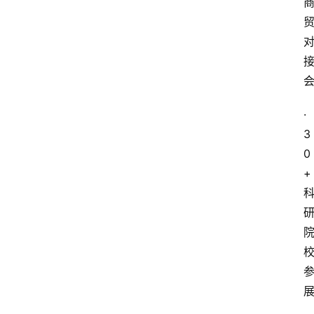
·
3
0
+