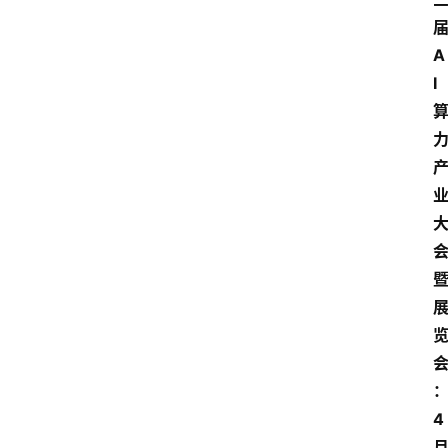
A
I
4