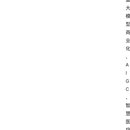
会
议
展
览
A
I
G
C