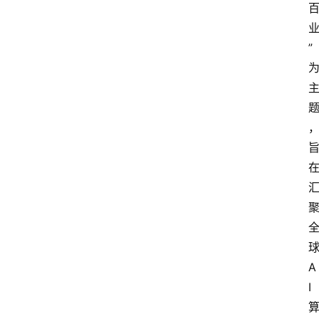
”
A
I