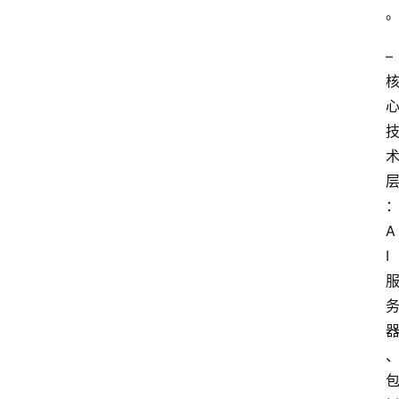
– 
A
I