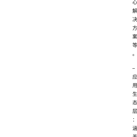
电
商
电
登录
注册
商
服
务
跨
– 
境
电
商
电
商
专
栏