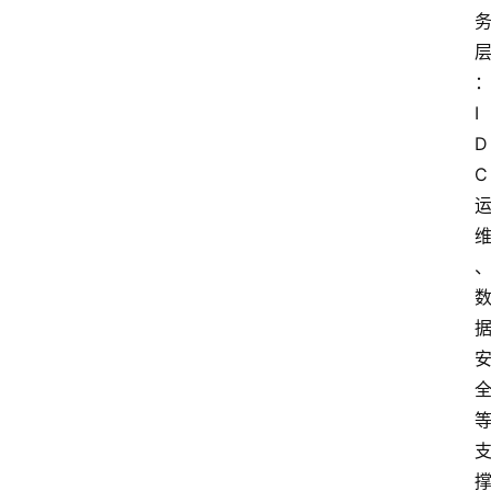
I
D
C