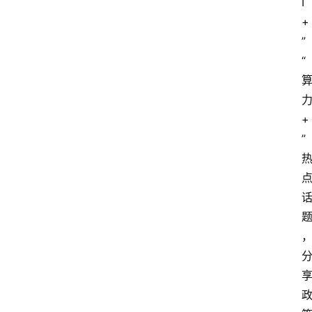
I
+
”
“
+
”