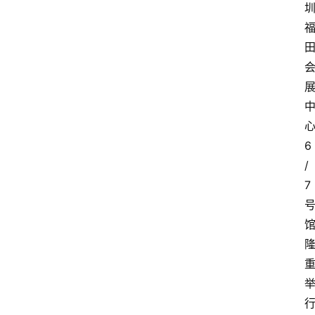
6
/
7