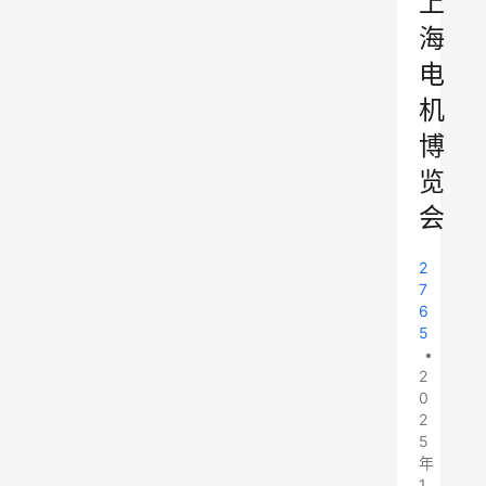
上
海
电
机
博
览
会
2
7
6
5
•
2
0
2
5
年
1