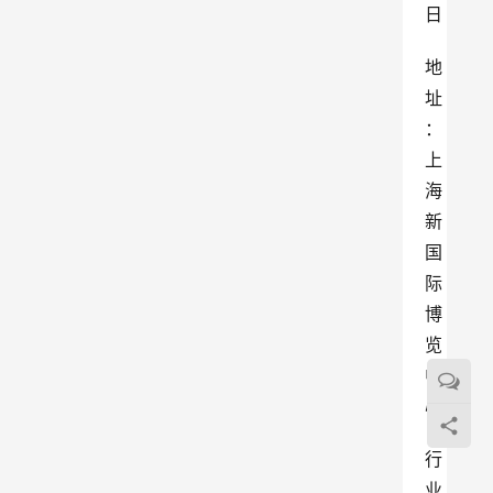
日
地
址
：
上
海
新
国
际
博
览
中
心
行
业