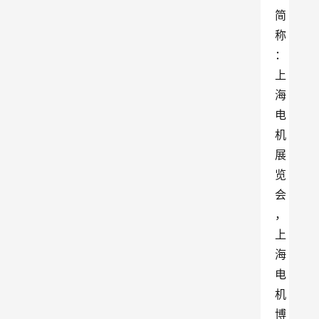
简
称
：
上
海
电
机
展
览
会
，
上
海
电
机
博