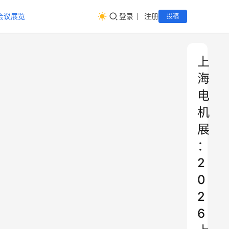
会议展览
登录
注册
投稿
上
海
电
机
展
：
2
0
2
6