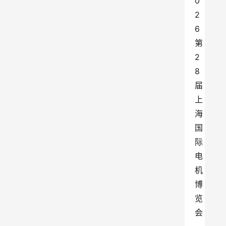
0
2
6
第
2
8
届
上
海
国
际
电
机
博
览
会