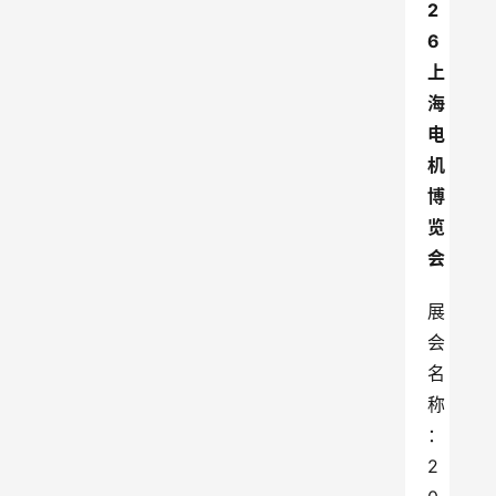
2
6
上
海
电
机
博
览
会
展
会
名
称
：
2