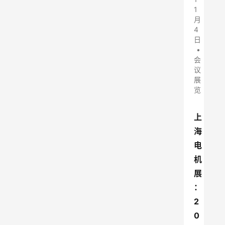
1
月
4
日
•
会
议
展
览
上
海
电
机
展
：
2
0