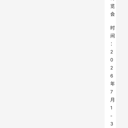
览
会
时
间
：
2
0
2
6
年
7
月
1
-
3