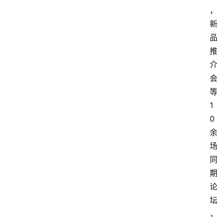
首
页
快
讯
头
条
电
1
商
0
产
业
电
商
领
域