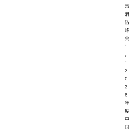
”
“
2
0
2
6