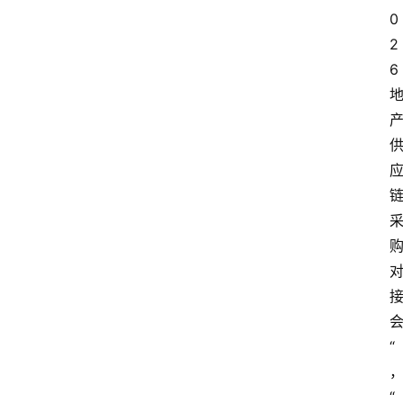
0
2
6
“
“