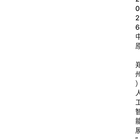
0
2
6
”