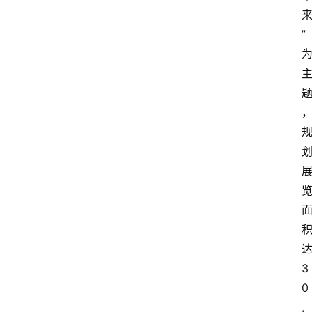
”
3
0
,