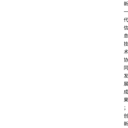
会
议
展
览