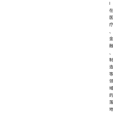
首
I
页
快
讯
头
条
电
商
产
业
电
商
领
域