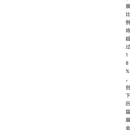
1
8
%