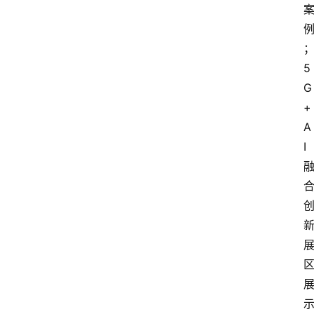
电
商
电
登录
注册
5
商
G
服
+
务
A
I
跨
境
电
商
电
商
专
栏