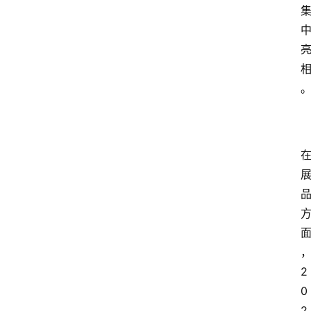
首
页
快
讯
头
条
电
商
产
业
电
商
2
领
0
域
2