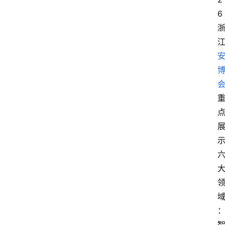
电
6
商
电
登录
注册
商
服
务
跨
境
电
商
电
商
专
栏