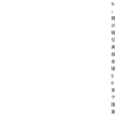
%
5
0