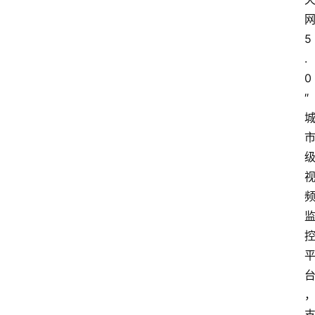
5
.
0
″