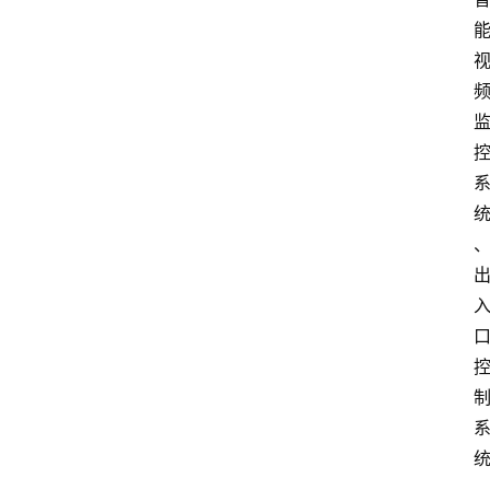
会
议
展
览