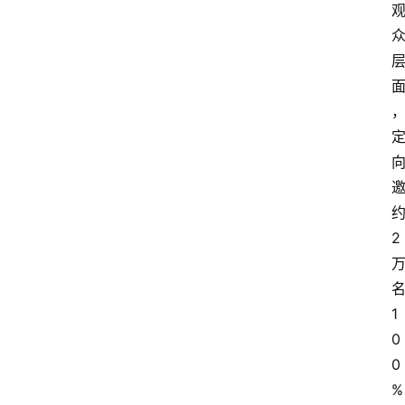
首
页
快
讯
头
条
电
商
2
产
业
电
1
商
0
0
领
%
域