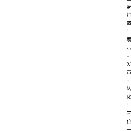
“
+
+
”