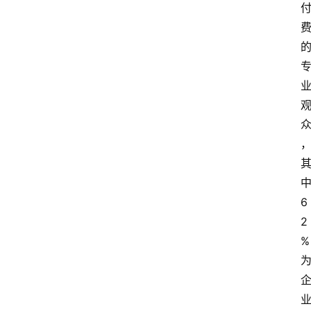
电
商
电
登录
注册
商
服
务
跨
境
电
商
6
2
电
%
商
专
栏