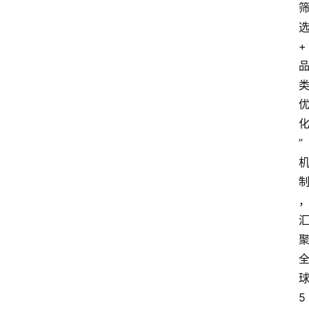
+
”
5