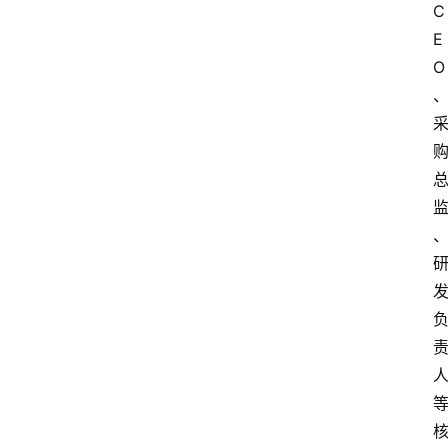
C
会
E
议
O
展
览