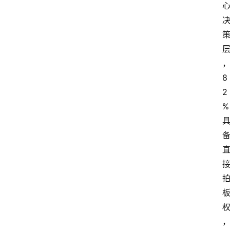
8
2
%